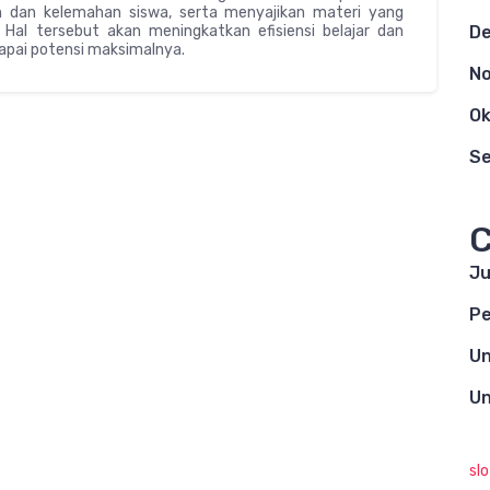
 dan kelemahan siswa, serta menyajikan materi yang
D
al tersebut akan meningkatkan efisiensi belajar dan
pai potensi maksimalnya.
N
Ok
S
C
Ju
Pe
Un
Un
sl