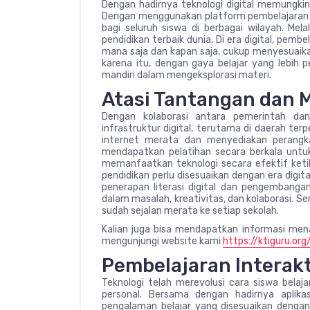
Dengan hadirnya teknologi digital memungkink
Dengan menggunakan platform pembelajaran o
bagi seluruh siswa di berbagai wilayah. Me
pendidikan terbaik dunia. Di era digital, pembe
mana saja dan kapan saja, cukup menyesuaikan
karena itu, dengan gaya belajar yang lebih 
mandiri dalam mengeksplorasi materi.
Atasi Tantangan dan 
Dengan kolaborasi antara pemerintah da
infrastruktur digital, terutama di daerah ter
internet merata dan menyediakan perangkat
mendapatkan pelatihan secara berkala untuk
memanfaatkan teknologi secara efektif keti
pendidikan perlu disesuaikan dengan era digi
penerapan literasi digital dan pengembang
dalam masalah, kreativitas, dan kolaborasi. 
sudah sejalan merata ke setiap sekolah.
Kalian juga bisa mendapatkan informasi menar
mengunjungi website kami
https://ktiguru.org
Pembelajaran Interakt
Teknologi telah merevolusi cara siswa belaj
personal. Bersama dengan hadirnya aplik
pengalaman belajar yang disesuaikan dengan 