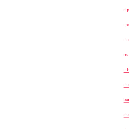
rtp
sp
sl
ma
sit
slo
bo
slo