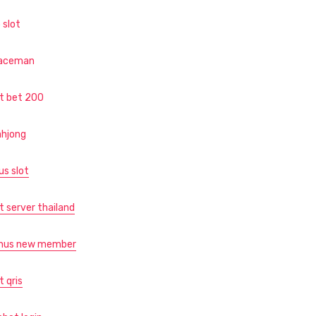
 slot
aceman
ot bet 200
hjong
us slot
t server thailand
nus new member
t qris