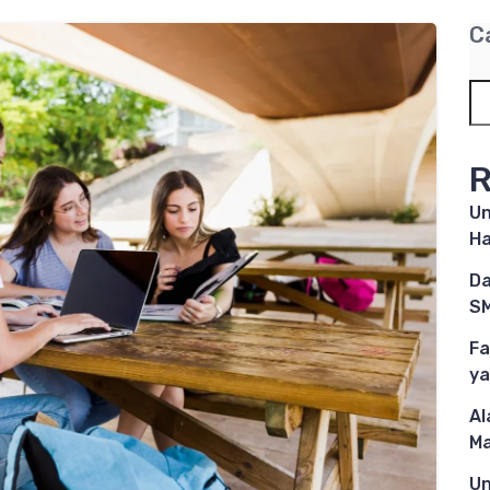
C
R
Un
Ha
Da
SM
Fa
ya
Al
M
Un