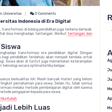
an
,
Universitas
0 Comments
R
rsitas Indonesia di Era Digital
t, transformasi di bidang pendidikan juga terkena dampak.
untuk bisa menghadapi tantangan. Berikut
tantangan dan
 Siswa
A
ghadapi transformasi era pendidikan digital. Dengan
 bagi pendidikan terdahulu akan menjadi kendala untuk
Ag
gi. Siswa akan di tuntut juga memerlukan keterampilan
 teknologi secara optimal ketika belajar.
Ju
Ju
muanya berkualitas loh. Masih banyak materi yang belum
tingkat pemahaman para siswa. Selain itu, tidak semua
rmasi melalui metode pembelajaran digital oleh karena
Me
metode pengajaran kepada para siswa.
Ap
tika Kuliah
jadi Lebih Luas
Ma