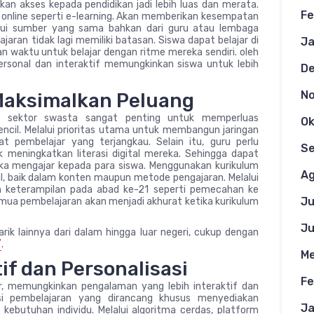
an akses kepada pendidikan jadi lebih luas dan merata.
Fe
nline seperti e-learning. Akan memberikan kesempatan
lalui sumber yang sama bahkan dari guru atau lembaga
lajaran tidak lagi memiliki batasan. Siswa dapat belajar di
Ja
 waktu untuk belajar dengan ritme mereka sendiri. oleh
personal dan interaktif memungkinkan siswa untuk lebih
D
N
Maksimalkan Peluang
n sektor swasta sangat penting untuk memperluas
Ok
pencil. Melalui prioritas utama untuk membangun jaringan
 pembelajar yang terjangkau. Selain itu, guru perlu
S
 meningkatkan literasi digital mereka. Sehingga dapat
ka mengajar kepada para siswa. Menggunakan kurikulum
Ag
tal, baik dalam konten maupun metode pengajaran. Melalui
an keterampilan pada abad ke-21 seperti pemecahan ke
Ju
Semua pembelajaran akan menjadi akhurat ketika kurikulum
Ju
ik lainnya dari dalam hingga luar negeri, cukup dengan
/
.
Me
if dan Personalisasi
Fe
ar, memungkinkan pengalaman yang lebih interaktif dan
asi pembelajaran yang dirancang khusus menyediakan
Ja
kebutuhan individu. Melalui algoritma cerdas, platform