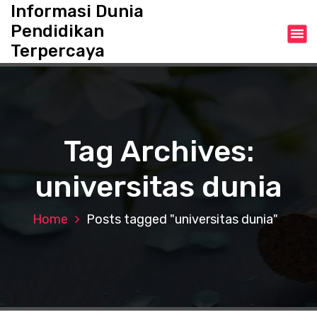
S
Informasi Dunia
k
Pendidikan
i
Terpercaya
p
t
o
c
o
n
Tag Archives:
t
e
universitas dunia
n
t
Home
Posts tagged "universitas dunia"