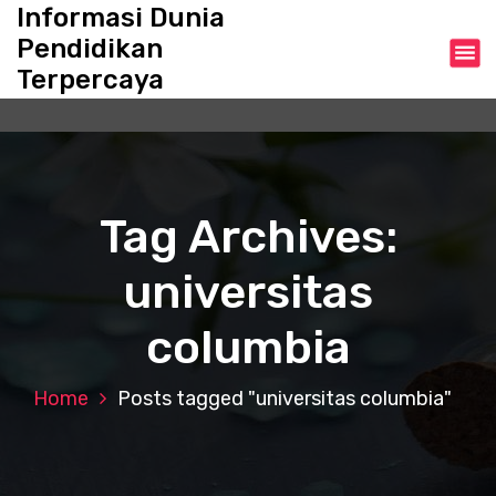
S
Informasi Dunia
k
Pendidikan
i
Terpercaya
p
t
o
c
o
n
Tag Archives:
t
e
universitas
n
t
columbia
Home
Posts tagged "universitas columbia"