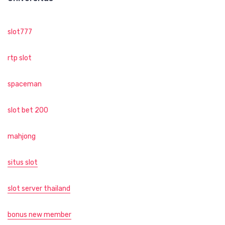
slot777
rtp slot
spaceman
slot bet 200
mahjong
situs slot
slot server thailand
bonus new member