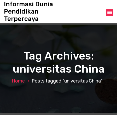
S
Informasi Dunia
k
Pendidikan
i
Terpercaya
p
t
o
c
o
n
Tag Archives:
t
e
universitas China
n
t
Home
Posts tagged "universitas China"