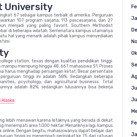
 University
Fe
ngkat 67 sebagai kampus terbaik di amerika. Perguruan
Ja
nawarkan 107 program sarjana, 113 pascasarjana, dan 27
pun menjadi yang paling favorit. Southern Methodist
D
ebar di beberapa wilatah. Semenatara kampus utamanya
ah satu hal yang menarik adalah pihak kampus menyediakan
stasi.
N
ty
Ok
college station, texas dengan kualitas pendidikan tinggi.
S
ena mampu mempung hingga 48, 667 mahasiswa S1. Proses
na harus menghadap persaingan ketat. Besar persentase
Ag
erguruan tinggi ini adalah 58%. Sedangkan beberapa
anities, pcychology, dan agricultural businesss. Total
unnya adalah 82%, sedangkan lulusannya bisa bekerja
Ju
Ju
 Alaska
Me
ng lebih menawan karena letaknya yang berada di dekat
Fe
yang menempati area 1.000 hektar. Menariknya lagi, kampus
online. Dengan begitu, mahasiswanya dapat belajar dari
Ja
guruan tinggi ini menempati peringkat ke 75 dari ratusan