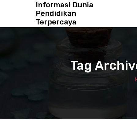
S
Informasi Dunia
k
Pendidikan
i
Terpercaya
p
t
o
c
o
n
Tag Archiv
t
e
n
t