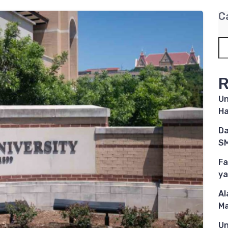
C
R
Un
Ha
Da
SM
Fa
ya
Al
M
Un