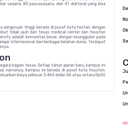
gelar sarjana, 80 pascasarjana, dan 47 doktoral yang bisa
D
N
ga perguruan tinggi berada di pusat kota hostan dengan
Ok
ebut tidak jauh dari texas medical center dan houston
ersity adalah komunitas besar, dengan keunggulan pada
S
elajar internasional dari berbagai belahan dunia. Terdapat
asnya.
ton
C
 negara bagian texas. Setiap tahun ajaran baru, kampus ini
uai namanya, kampus ini berada di pusat kota houston.
Ju
eluarkan biaya sebesar 5.465 dollar AS atau setara Rp50
Pe
Un
Un
sl