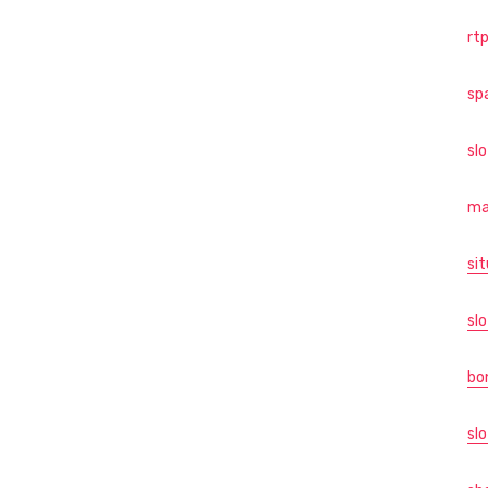
rtp
sp
sl
ma
sit
slo
bo
slo