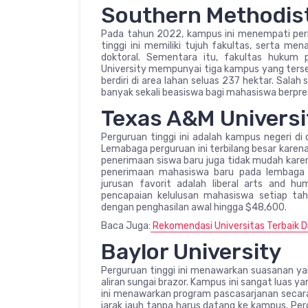
Southern Methodist
Pada tahun 2022, kampus ini menempati peri
tinggi ini memiliki tujuh fakultas, serta me
doktoral. Sementara itu, fakultas hukum 
University mempunyai tiga kampus yang ters
berdiri di area lahan seluas 237 hektar. Sal
banyak sekali beasiswa bagi mahasiswa berpre
Texas A&M Universi
Perguruan tinggi ini adalah kampus negeri di 
Lemabaga perguruan ini terbilang besar kar
penerimaan siswa baru juga tidak mudah kare
penerimaan mahasiswa baru pada lembaga p
jurusan favorit adalah liberal arts and hum
pencapaian kelulusan mahasiswa setiap tah
dengan penghasilan awal hingga $48,600.
Baca Juga:
Rekomendasi Universitas Terbaik Di
Baylor University
Perguruan tinggi ini menawarkan suasanan ya
aliran sungai brazor. Kampus ini sangat luas 
ini menawarkan program pascasarjanan secara 
jarak jauh tanpa harus datang ke kampus. Per