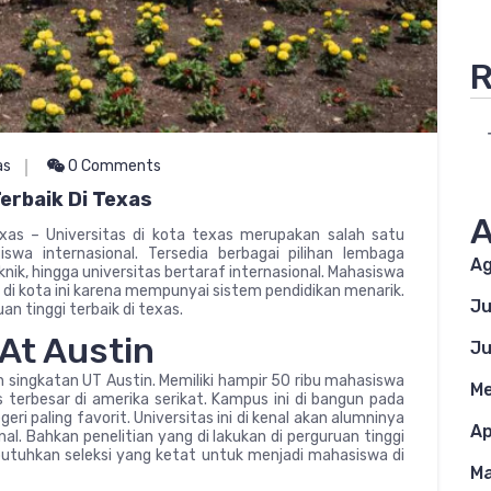
R
as
0 Comments
erbaik Di Texas
A
xas – Universitas di kota texas merupakan salah satu
iswa internasional. Tersedia berbagai pilihan lembaga
Ag
eknik, hingga universitas bertaraf internasional. Mahasiswa
 di kota ini karena mempunyai sistem pendidikan menarik.
Ju
n tinggi terbaik di texas.
 At Austin
Ju
an singkatan UT Austin. Memiliki hampir 50 ribu mahasiswa
Me
rbesar di amerika serikat. Kampus ini di bangun pada
i paling favorit. Universitas ini di kenal akan alumninya
Ap
al. Bahkan penelitian yang di lakukan di perguruan tinggi
 butuhkan seleksi yang ketat untuk menjadi mahasiswa di
Ma