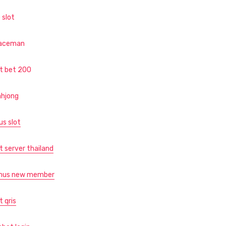
 slot
aceman
ot bet 200
hjong
us slot
t server thailand
nus new member
t qris