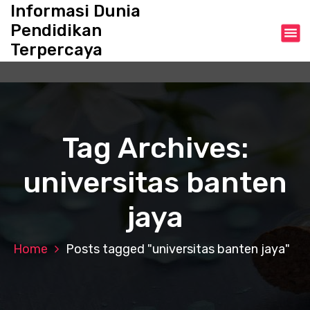
S
Informasi Dunia
k
Pendidikan
i
Terpercaya
p
t
o
c
o
n
Tag Archives:
t
e
universitas banten
n
t
jaya
Home
Posts tagged "universitas banten jaya"