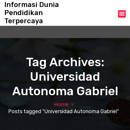
S
Informasi Dunia
k
Pendidikan
i
Terpercaya
p
t
o
c
o
n
Tag Archives:
t
e
Universidad
n
t
Autonoma Gabriel
Home
Posts tagged "Universidad Autonoma Gabriel"