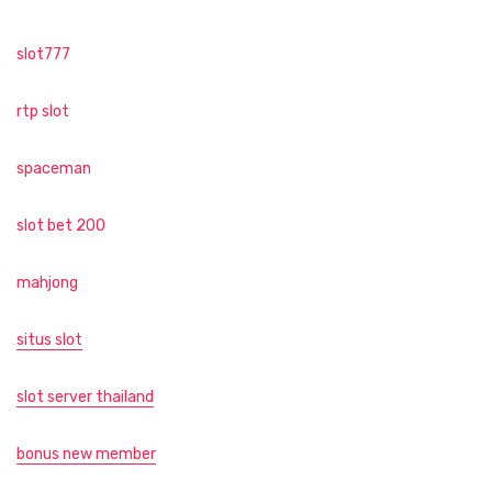
slot777
rtp slot
spaceman
slot bet 200
mahjong
situs slot
slot server thailand
bonus new member