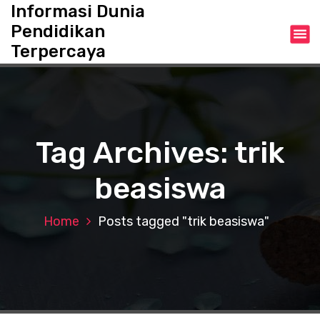
S
Informasi Dunia
k
Pendidikan
i
Terpercaya
p
t
o
c
o
n
Tag Archives: trik
t
e
beasiswa
n
t
Home
Posts tagged "trik beasiswa"