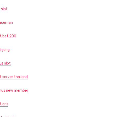
 slot
aceman
ot bet 200
hjong
us slot
t server thailand
nus new member
t qris