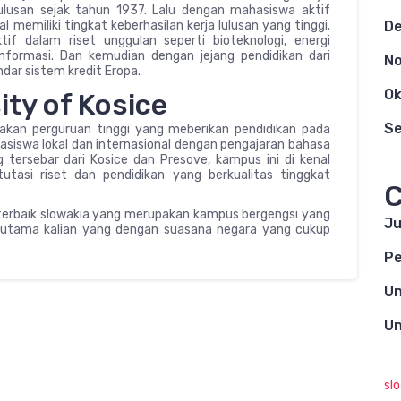
ulusan sejak tahun 1937. Lalu dengan mahasiswa aktif
l memiliki tingkat keberhasilan kerja lulusan yang tinggi.
D
tif dalam riset unggulan seperti bioteknologi, energi
informasi. Dan kemudian dengan jejang pendidikan dari
N
dar sistem kredit Eropa.
Ok
ity of Kosice
S
pakan perguruan tinggi yang meberikan pendidikan pada
hasiswa lokal dan internasional dengan pengajaran bahasa
 tersebar dari Kosice dan Presove, kampus ini di kenal
utasi riset dan pendidikan yang berkualitas tinggkat
C
 terbaik slowakia yang merupakan kampus bergengsi yang
Ju
an utama kalian yang dengan suasana negara yang cukup
Pe
Un
Un
sl