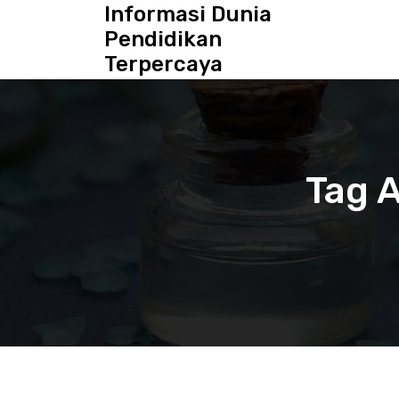
S
Informasi Dunia
k
Pendidikan
i
Terpercaya
p
t
o
c
o
n
Tag A
t
e
n
t