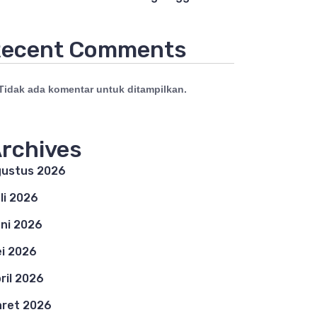
ecent Comments
Tidak ada komentar untuk ditampilkan.
rchives
ustus 2026
li 2026
ni 2026
i 2026
ril 2026
ret 2026