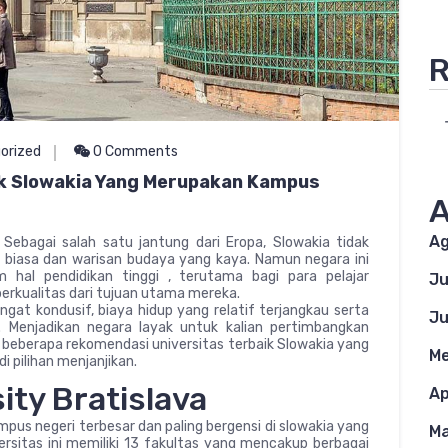
R
orized
0 Comments
k Slowakia Yang Merupakan Kampus
A
Ag
Sebagai salah satu jantung dari Eropa, Slowakia tidak
biasa dan warisan budaya yang kaya. Namun negara ini
 hal pendidikan tinggi , terutama bagi para pelajar
Ju
berkualitas dari tujuan utama mereka.
gat kondusif, biaya hidup yang relatif terjangkau serta
Ju
. Menjadikan negara layak untuk kalian pertimbangkan
t beberapa rekomendasi universitas terbaik Slowakia yang
Me
 pilihan menjanjikan.
ity Bratislava
Ap
pus negeri terbesar dan paling bergensi di slowakia yang
Ma
iversitas ini memiliki 13 fakultas yang mencakup berbagai