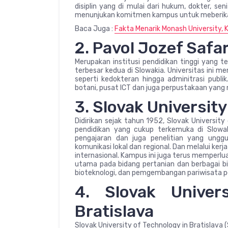
disiplin yang di mulai dari hukum, dokter, s
menunjukan komitmen kampus untuk meberikan 
Baca Juga :
Fakta Menarik Monash University, 
2. Pavol Jozef Safar
Merupakan institusi pendidikan tinggi yang t
terbesar kedua di Slowakia. Universitas ini m
seperti kedokteran hingga adminitrasi publik
botani, pusat ICT dan juga perpustakaan yan
3. Slovak University
Didirikan sejak tahun 1952, Slovak University 
pendidikan yang cukup terkemuka di Slowakia
pengajaran dan juga penelitian yang unggu
komunikasi lokal dan regional. Dan melalui kerj
internasional. Kampus ini juga terus memperl
utama pada bidang pertanian dan berbagai bid
bioteknologi, dan pemgembangan pariwisata 
4. Slovak Univer
Bratislava
Slovak University of Technology in Bratislava