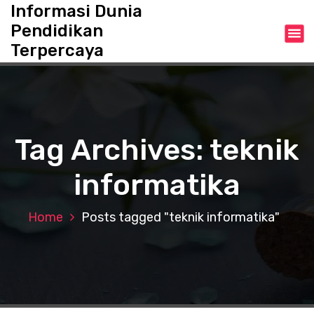
S
Informasi Dunia
k
Pendidikan
i
Terpercaya
p
t
o
c
o
n
Tag Archives: teknik
t
e
informatika
n
t
Home
Posts tagged "teknik informatika"