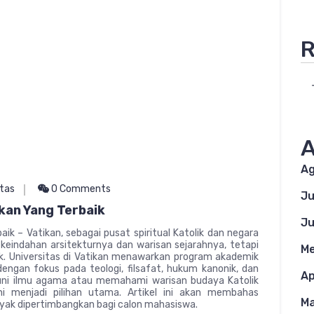
R
A
Ag
itas
0 Comments
Ju
kan Yang Terbaik
Ju
ik – Vatikan, sebagai pusat spiritual Katolik dan negara
a keindahan arsitekturnya dan warisan sejarahnya, tetapi
Me
ik. Universitas di Vatikan menawarkan program akademik
dengan fokus pada teologi, filsafat, hukum kanonik, dan
Ap
uni ilmu agama atau memahami warisan budaya Katolik
ini menjadi pilihan utama. Artikel ini akan membahas
Ma
layak dipertimbangkan bagi calon mahasiswa.