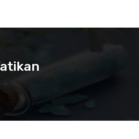
Vatikan