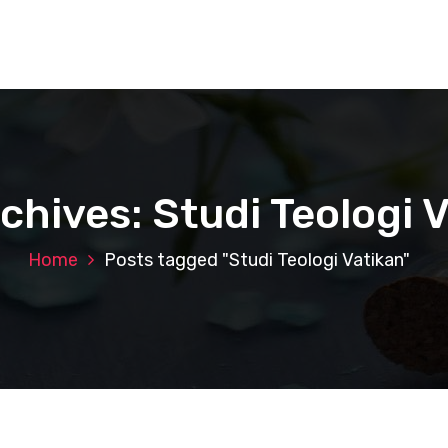
chives: Studi Teologi 
Home
Posts tagged "Studi Teologi Vatikan"