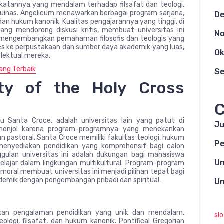
dekatannya yang mendalam terhadap filsafat dan teologi,
inas. Angelicum menawarkan berbagai program sarjana,
D
 dan hukum kanonik. Kualitas pengajarannya yang tinggi, di
ng mendorong diskusi kritis, membuat universitas ini
N
n mengembangkan pemahaman filosofis dan teologis yang
kses ke perpustakaan dan sumber daya akademik yang luas,
Ok
lektual mereka.
ang Terbaik
S
sity of the Holy Cross
C
au Santa Croce, adalah universitas lain yang patut di
Ju
 menonjol karena program-programnya yang menekankan
n pastoral. Santa Croce memiliki fakultas teologi, hukum
Pe
 menyediakan pendidikan yang komprehensif bagi calon
ggulan universitas ini adalah dukungan bagi mahasiswa
Un
lajar dalam lingkungan multikultural. Program-program
 moral membuat universitas ini menjadi pilihan tepat bagi
emik dengan pengembangan pribadi dan spiritual.
Un
arkan pengalaman pendidikan yang unik dan mendalam,
sl
logi, filsafat, dan hukum kanonik. Pontifical Gregorian