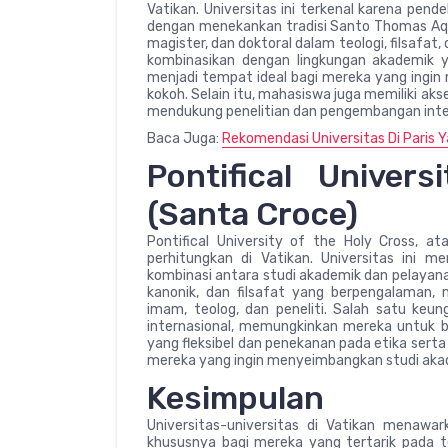
Vatikan. Universitas ini terkenal karena pen
dengan menekankan tradisi Santo Thomas Aqu
magister, dan doktoral dalam teologi, filsafat,
kombinasikan dengan lingkungan akademik ya
menjadi tempat ideal bagi mereka yang ingi
kokoh. Selain itu, mahasiswa juga memiliki a
mendukung penelitian dan pengembangan inte
Baca Juga:
Rekomendasi Universitas Di Paris Y
Pontifical Univer
(Santa Croce)
Pontifical University of the Holy Cross, at
perhitungkan di Vatikan. Universitas ini
kombinasi antara studi akademik dan pelayana
kanonik, dan filsafat yang berpengalaman,
imam, teolog, dan peneliti. Salah satu keun
internasional, memungkinkan mereka untuk be
yang fleksibel dan penekanan pada etika serta
mereka yang ingin menyeimbangkan studi akad
Kesimpulan
Universitas-universitas di Vatikan menaw
khususnya bagi mereka yang tertarik pada teo