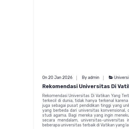
On 20 Jan 2026
By admin
Univers
Rekomendasi Universitas Di Vati
Rekomendasi Universitas Di Vatikan Yang Terba
terkecil di dunia, tidak hanya terkenal karen
juga sebagai pusat pendidikan tinggi yang un
yang berbeda dari universitas konvensional, 
studi agama. Bagi mereka yang ingin menek
secara mendalam, universitas-universitas 
beberapa universitas terbaik di Vatikan yang 