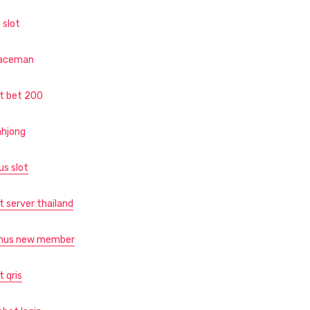
 slot
aceman
ot bet 200
hjong
us slot
t server thailand
nus new member
t qris