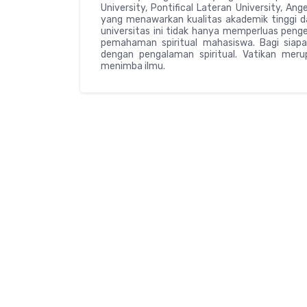
University, Pontifical Lateran University, An
yang menawarkan kualitas akademik tinggi d
universitas ini tidak hanya memperluas pen
pemahaman spiritual mahasiswa. Bagi siap
dengan pengalaman spiritual. Vatikan me
menimba ilmu.