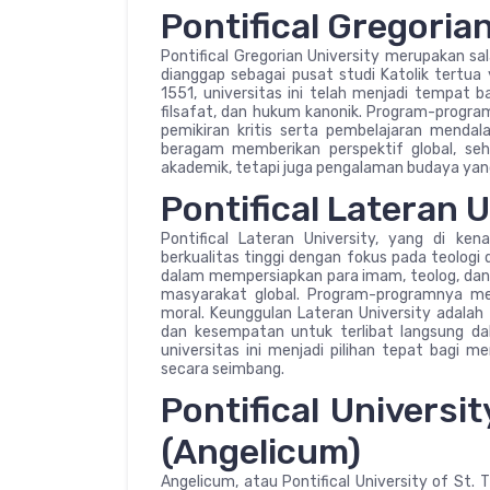
Pontifical Gregoria
Pontifical Gregorian University merupakan sal
dianggap sebagai pusat studi Katolik tertua 
1551, universitas ini telah menjadi tempat ba
filsafat, dan hukum kanonik. Program-program
pemikiran kritis serta pembelajaran mendala
beragam memberikan perspektif global, se
akademik, tetapi juga pengalaman budaya yang
Pontifical Lateran U
Pontifical Lateran University, yang di ken
berkualitas tinggi dengan fokus pada teologi 
dalam mempersiapkan para imam, teolog, dan 
masyarakat global. Program-programnya men
moral. Keunggulan Lateran University adala
dan kesempatan untuk terlibat langsung dal
universitas ini menjadi pilihan tepat bagi 
secara seimbang.
Pontifical Universi
(Angelicum)
Angelicum, atau Pontifical University of St. 