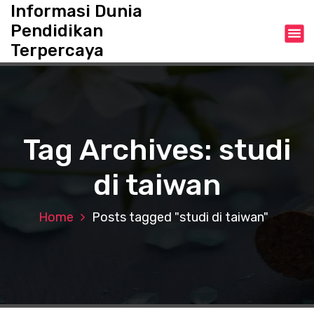
S
Informasi Dunia
k
Pendidikan
i
Terpercaya
p
t
o
c
o
n
Tag Archives: studi
t
e
di taiwan
n
t
Home
Posts tagged "studi di taiwan"