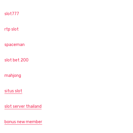
slot777
rtp slot
spaceman
slot bet 200
mahjong
situs slot
slot server thailand
bonus new member