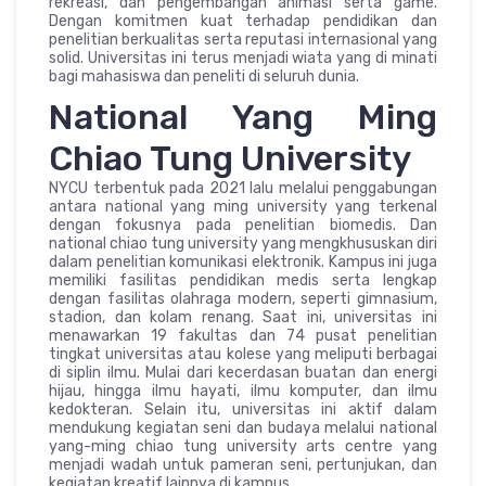
rekreasi, dan pengembangan animasi serta game.
Dengan komitmen kuat terhadap pendidikan dan
penelitian berkualitas serta reputasi internasional yang
solid. Universitas ini terus menjadi wiata yang di minati
bagi mahasiswa dan peneliti di seluruh dunia.
National Yang Ming
Chiao Tung University
NYCU terbentuk pada 2021 lalu melalui penggabungan
antara national yang ming university yang terkenal
dengan fokusnya pada penelitian biomedis. Dan
national chiao tung university yang mengkhususkan diri
dalam penelitian komunikasi elektronik. Kampus ini juga
memiliki fasilitas pendidikan medis serta lengkap
dengan fasilitas olahraga modern, seperti gimnasium,
stadion, dan kolam renang. Saat ini, universitas ini
menawarkan 19 fakultas dan 74 pusat penelitian
tingkat universitas atau kolese yang meliputi berbagai
di siplin ilmu. Mulai dari kecerdasan buatan dan energi
hijau, hingga ilmu hayati, ilmu komputer, dan ilmu
kedokteran. Selain itu, universitas ini aktif dalam
mendukung kegiatan seni dan budaya melalui national
yang-ming chiao tung university arts centre yang
menjadi wadah untuk pameran seni, pertunjukan, dan
kegiatan kreatif lainnya di kampus.