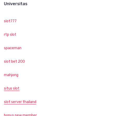
Universitas
slot777
rtp slot
spaceman
slot bet 200
mahjong
situs slot
slot server thailand
bonus new member