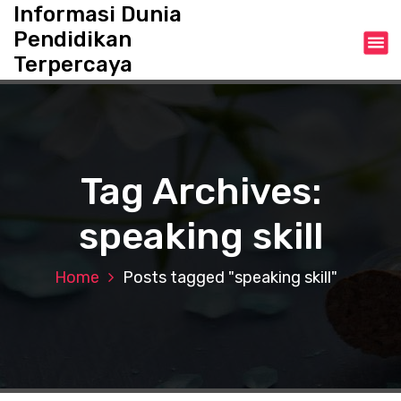
S
Informasi Dunia
k
Pendidikan
i
Terpercaya
p
t
o
c
o
n
Tag Archives:
t
e
speaking skill
n
t
Home
Posts tagged "speaking skill"