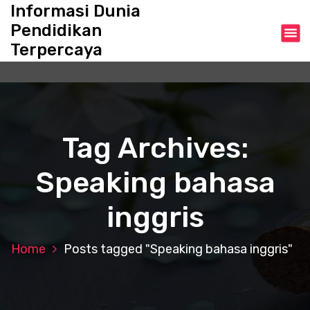
S
Informasi Dunia
k
Pendidikan
i
Terpercaya
p
t
o
c
o
n
Tag Archives:
t
e
Speaking bahasa
n
t
inggris
Home
Posts tagged "Speaking bahasa inggris"