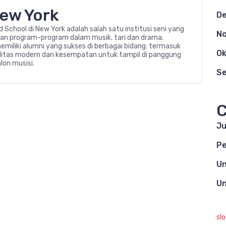
New York
D
rd School di New York adalah salah satu institusi seni yang
N
rkan program-program dalam musik, tari dan drama.
emiliki alumni yang sukses di berbagai bidang. termasuk
Ok
silitas modern dan kesempatan untuk tampil di panggung
lon musisi.
S
C
Ju
Pe
Un
Un
sl