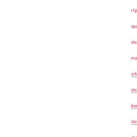
rtp
sp
sl
ma
sit
slo
bo
slo