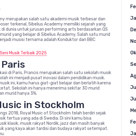
Fe
y
Ja
ademy merupakan salah satu akademi musik terbesar dan
oser terkenal, Sibelius Academy memiliki sejarah yang
D
k di dunia untuk jurusan performing arts berdasarkan QS
 murid yang belajar di Sibelius Academy. Salah satu murid
menjadi musisi ternama adalah Konduktor dari BBC
N
Ok
Seni Musik Terbaik 2025
 Paris
S
kasi di Paris, Prancis merupakan salah satu sekolah musik
Ag
olah ini menjadi pusat inovasi dalam pendidikan musik.
ik ini, kamu harus giat-giat belajar dan berlatih karena
Ju
ketat. Sekolah ini hanya menerima sekitar 30 murid
an murid hanya 3%.
Ju
 Music in Stockholm
Me
ings 2018, Royal Music of Stockholm telah berdiri sejak
ik tertua yang ada di Swedia. Di sini kamu bisa
Fe
ik klasik, musik rakyat Nordik, jazz dan masih banyak
ik yang kaya akan tardisi dan budaya rakyat setempat.
Ja
mu.