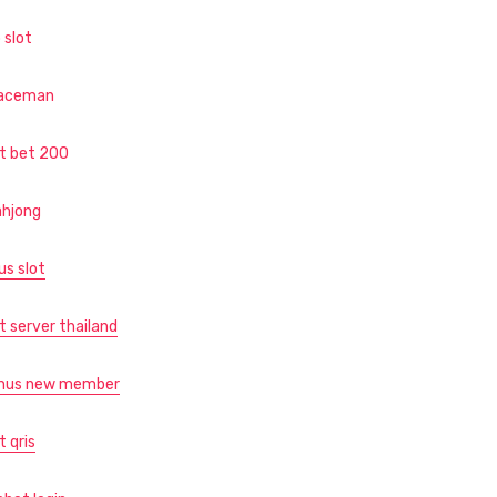
 slot
aceman
ot bet 200
hjong
us slot
t server thailand
nus new member
t qris