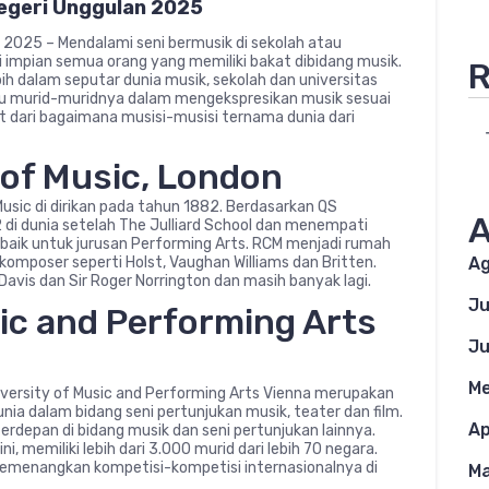
Negeri Unggulan 2025
n 2025 – Mendalami seni bermusik di sekolah atau
i impian semua orang yang memiliki bakat dibidang musik.
R
h dalam seputar dunia musik, sekolah dan universitas
u murid-muridnya dalam mengekspresikan musik sesuai
at dari bagaimana musisi-musisi ternama dunia dari
e of Music, London
 Music di dirikan pada tahun 1882. Berdasarkan QS
A
di dunia setelah The Julliard School dan menempati
erbaik untuk jurusan Performing Arts. RCM menjadi rumah
Ag
 komposer seperti Holst, Vaughan Williams dan Britten.
 Davis dan Sir Roger Norrington dan masih banyak lagi.
Ju
sic and Performing Arts
Ju
Me
University of Music and Performing Arts Vienna merupakan
unia dalam bidang seni pertunjukan musik, teater dan film.
Ap
terdepan di bidang musik dan seni pertunjukan lainnya.
ni, memiliki lebih dari 3.000 murid dari lebih 70 negara.
 memenangkan kompetisi-kompetisi internasionalnya di
Ma