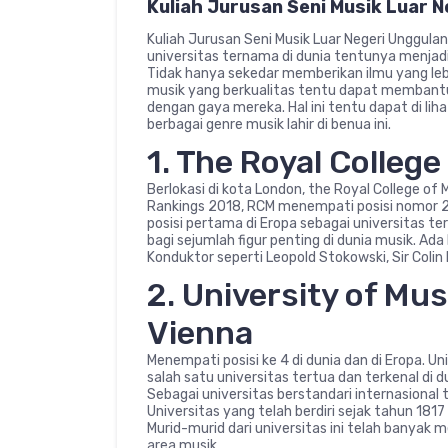
Kuliah Jurusan Seni Musik Luar 
Kuliah Jurusan Seni Musik Luar Negeri Unggula
universitas ternama di dunia tentunya menjad
Tidak hanya sekedar memberikan ilmu yang lebi
musik yang berkualitas tentu dapat membant
dengan gaya mereka. Hal ini tentu dapat di lih
berbagai genre musik lahir di benua ini.
1. The Royal Colleg
Berlokasi di kota London, the Royal College of
Rankings 2018, RCM menempati posisi nomor 2 
posisi pertama di Eropa sebagai universitas t
bagi sejumlah figur penting di dunia musik. Ada
Konduktor seperti Leopold Stokowski, Sir Colin
2. University of Mu
Vienna
Menempati posisi ke 4 di dunia dan di Eropa. 
salah satu universitas tertua dan terkenal di d
Sebagai universitas berstandari internasional 
Universitas yang telah berdiri sejak tahun 1817 i
Murid-murid dari universitas ini telah banyak
area musik.