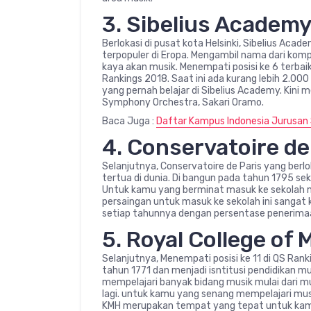
3. Sibelius Academ
Berlokasi di pusat kota Helsinki, Sibelius Ac
terpopuler di Eropa. Mengambil nama dari komp
kaya akan musik. Menempati posisi ke 6 terbai
Rankings 2018. Saat ini ada kurang lebih 2.000
yang pernah belajar di Sibelius Academy. Kini 
Symphony Orchestra, Sakari Oramo.
Baca Juga :
Daftar Kampus Indonesia Jurusan 
4. Conservatoire de
Selanjutnya, Conservatoire de Paris yang berlo
tertua di dunia. Di bangun pada tahun 1795 sek
Untuk kamu yang berminat masuk ke sekolah mus
persaingan untuk masuk ke sekolah ini sangat 
setiap tahunnya dengan persentase penerima
5. Royal College of
Selanjutnya, Menempati posisi ke 11 di QS Rank
tahun 1771 dan menjadi isntitusi pendidikan mus
mempelajari banyak bidang musik mulai dari mus
lagi. untuk kamu yang senang mempelajari mus
KMH merupakan tempat yang tepat untuk ka