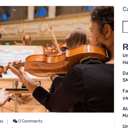
C
R
Un
Ha
Da
SM
Fa
ya
Al
M
as
0 Comments
Un