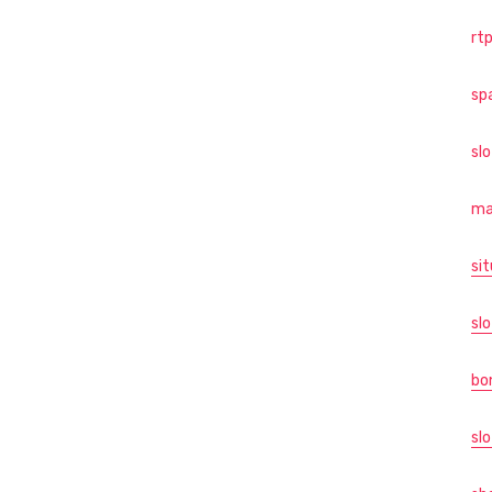
rtp
sp
sl
ma
sit
slo
bo
slo