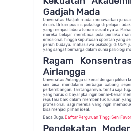
Kekuatan Akademik
Gadjah Mada
Universitas Gadjah mada menawarkan jurusan
ilmiah. Di kampus ini, psikologi di pelajari ti
yang menjadi laboratorium sosial nyata. Mahas
mereka belajar membaca pola perilaku manus
emosional, hingga keputusan spontan yang seri
penuh budaya, mahasiswa psikologi di UGM 
yang sangat berharga dalam dunia psikologi m
Ragam Konsentrasi
Airlangga
Universitas Airlangga di kenal dengan pilihan k
sini bisa mendalami berbagai cabang seperti 
perkembangan. Tantangannya, tentu saja tugas
yang harus di bayar jika ingin benar-benar me
reputasi baik dalam membentuk lulusan yang 
profesional. Bagi mereka yang ingin memadu
bisa menjadi pilihan ideal.
Baca Juga:
Daftar Perguruan Tinggi Seni Favo
Pendekatan Modern