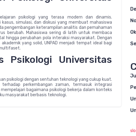
D
elajaran psikologi yang terasa modern dan dinamis.
N
i kasus, simulasi, dan diskusi yang membuat mahasiswa
 pada pengembangan keterampilan analitis dan pemahaman
Ok
rus berubah. Mahasiswa sering di latih untuk membaca
gital hingga perubahan pola interaksi masyarakat. Dengan
akademik yang solid, UNPAD menjadi tempat ideal bagi
S
multifaset.
s Psikologi Universitas
C
Ju
san psikologi dengan sentuhan teknologi yang cukup kuat.
f terhadap perkembangan zaman, termasuk integrasi
Pe
sa mempelajari bagaimana psikologi bekerja dalam konteks
aku masyarakat berbasis teknologi.
Un
Un
sl