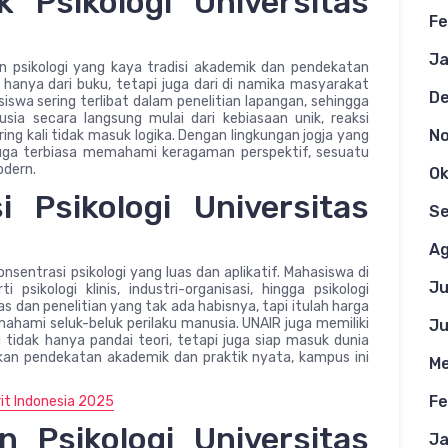
 Psikologi Universitas
Fe
Ja
 psikologi yang kaya tradisi akademik dan pendekatan
dak hanya dari buku, tetapi juga dari di namika masyarakat
D
iswa sering terlibat dalam penelitian lapangan, sehingga
ia secara langsung mulai dari kebiasaan unik, reaksi
N
ng kali tidak masuk logika. Dengan lingkungan jogja yang
juga terbiasa memahami keragaman perspektif, sesuatu
odern.
Ok
 Psikologi Universitas
S
Ag
onsentrasi psikologi yang luas dan aplikatif. Mahasiswa di
Ju
psikologi klinis, industri-organisasi, hingga psikologi
 dan penelitian yang tak ada habisnya, tapi itulah harga
mahami seluk-beluk perilaku manusia. UNAIR juga memiliki
Ju
tidak hanya pandai teori, tetapi juga siap masuk dunia
kan pendekatan akademik dan praktik nyata, kampus ini
Me
Fe
rit Indonesia 2025
 Psikologi Universitas
Ja