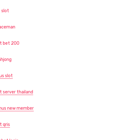
 slot
aceman
ot bet 200
hjong
us slot
t server thailand
nus new member
t qris