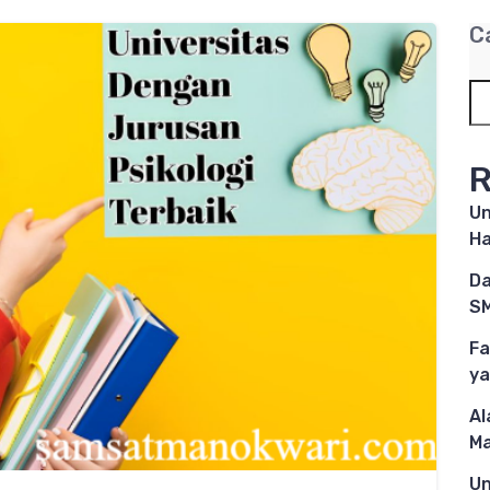
C
R
Un
Ha
Da
SM
Fa
ya
Al
M
Un