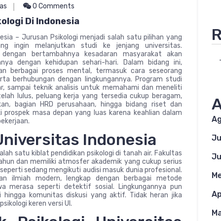
tas
0 Comments
ologi Di Indonesia
R
esia – Jurusan Psikologi menjadi salah satu pilihan yang
ng ingin melanjutkan studi ke jenjang universitas.
ng dengan bertambahnya kesadaran masyarakat akan
nya dengan kehidupan sehari-hari. Dalam bidang ini,
an berbagai proses mental, termasuk cara seseorang
erta berhubungan dengan lingkungannya. Program studi
ar, sampai teknik analisis untuk memahami dan meneliti
elah lulus, peluang kerja yang tersedia cukup beragam,
A
ikan, bagian HRD perusahaan, hingga bidang riset dan
i prospek masa depan yang luas karena keahlian dalam
Ag
ekerjaan.
Universitas Indonesia
Ju
lah satu kiblat pendidikan psikologi di tanah air. Fakultas
Ju
n tahun dan memiliki atmosfer akademik yang cukup serius
perti sedang mengikuti audisi masuk dunia profesional.
Me
an ilmiah modern, lengkap dengan berbagai metode
 merasa seperti detektif sosial. Lingkungannya pun
Ap
 hingga komunitas diskusi yang aktif. Tidak heran jika
ikologi keren versi UI.
Ma