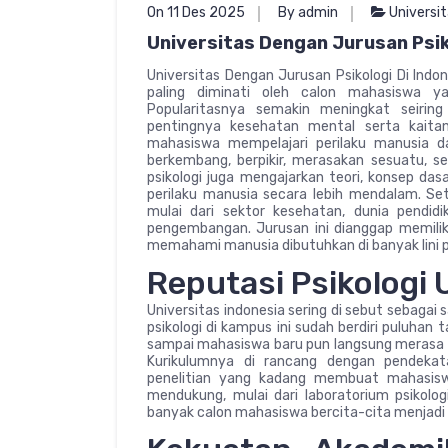
On 11 Des 2025
By admin
Universi
Universitas Dengan Jurusan Psik
Universitas Dengan Jurusan Psikologi Di Indon
paling diminati oleh calon mahasiswa ya
Popularitasnya semakin meningkat seiri
pentingnya kesehatan mental serta kaitan
mahasiswa mempelajari perilaku manusia d
berkembang, berpikir, merasakan sesuatu, s
psikologi juga mengajarkan teori, konsep das
perilaku manusia secara lebih mendalam. Set
mulai dari sektor kesehatan, dunia pendid
pengembangan. Jurusan ini dianggap memilik
memahami manusia dibutuhkan di banyak lini p
Reputasi Psikologi 
Universitas indonesia sering di sebut sebagai sa
psikologi di kampus ini sudah berdiri puluha
sampai mahasiswa baru pun langsung merasa se
Kurikulumnya di rancang dengan pendekat
penelitian yang kadang membuat mahasiswa
mendukung, mulai dari laboratorium psikologi
banyak calon mahasiswa bercita-cita menjadi ps