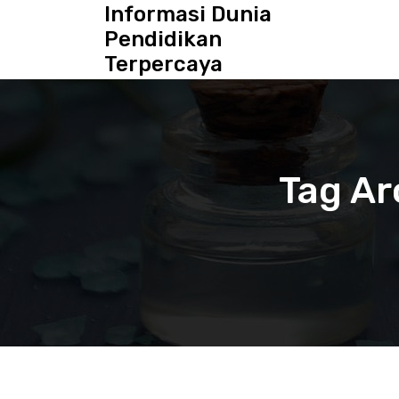
S
Informasi Dunia
k
Pendidikan
i
Terpercaya
p
t
o
c
o
n
Tag Ar
t
e
n
t