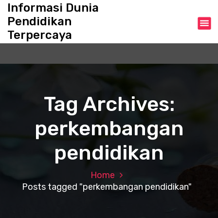
S
Informasi Dunia
k
Pendidikan
i
Terpercaya
p
t
o
c
o
n
Tag Archives:
t
e
perkembangan
n
t
pendidikan
Home
Posts tagged "perkembangan pendidikan"