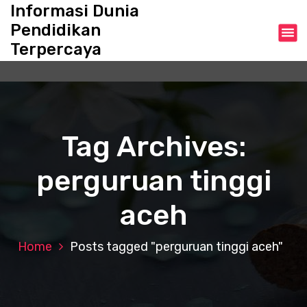
S
Informasi Dunia
k
Pendidikan
i
Terpercaya
p
t
o
c
o
n
Tag Archives:
t
e
perguruan tinggi
n
t
aceh
Home
Posts tagged "perguruan tinggi aceh"