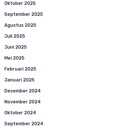
Oktober 2025
September 2025
Agustus 2025
Juli 2025
Juni 2025
Mei 2025
Februari 2025
Januari 2025
Desember 2024
November 2024
Oktober 2024
September 2024