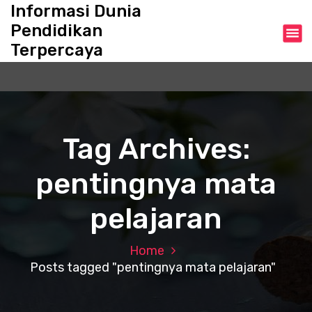
S
Informasi Dunia
k
Pendidikan
i
Terpercaya
p
t
o
c
o
n
Tag Archives:
t
e
pentingnya mata
n
t
pelajaran
Home
Posts tagged "pentingnya mata pelajaran"