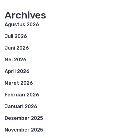
Archives
Agustus 2026
Juli 2026
Juni 2026
Mei 2026
April 2026
Maret 2026
Februari 2026
Januari 2026
Desember 2025
November 2025