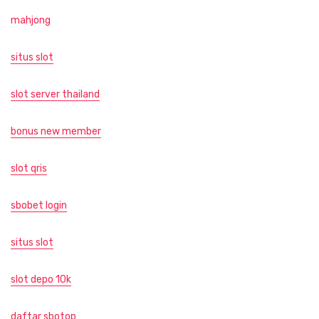
mahjong
situs slot
slot server thailand
bonus new member
slot qris
sbobet login
situs slot
slot depo 10k
daftar sbotop