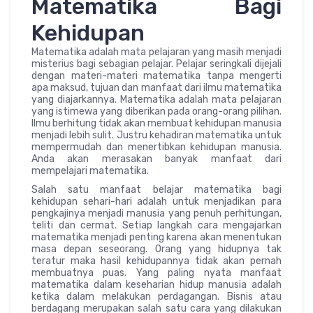
Matematika Bagi
Kehidupan
Matematika adalah mata pelajaran yang masih menjadi
misterius bagi sebagian pelajar. Pelajar seringkali dijejali
dengan materi-materi matematika tanpa mengerti
apa maksud, tujuan dan manfaat dari ilmu matematika
yang diajarkannya. Matematika adalah mata pelajaran
yang istimewa yang diberikan pada orang-orang pilihan.
Ilmu berhitung tidak akan membuat kehidupan manusia
menjadi lebih sulit. Justru kehadiran matematika untuk
mempermudah dan menertibkan kehidupan manusia.
Anda akan merasakan banyak manfaat dari
mempelajari matematika.
Salah satu manfaat belajar matematika bagi
kehidupan sehari-hari adalah untuk menjadikan para
pengkajinya menjadi manusia yang penuh perhitungan,
teliti dan cermat. Setiap langkah cara mengajarkan
matematika menjadi penting karena akan menentukan
masa depan seseorang. Orang yang hidupnya tak
teratur maka hasil kehidupannya tidak akan pernah
membuatnya puas. Yang paling nyata manfaat
matematika dalam keseharian hidup manusia adalah
ketika dalam melakukan perdagangan. Bisnis atau
berdagang merupakan salah satu cara yang dilakukan