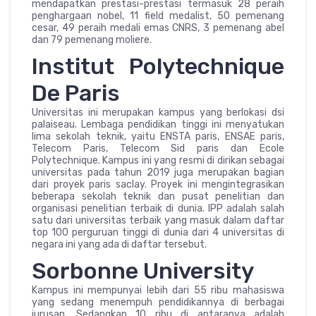
mendapatkan prestasi-prestasi termasuk 28 peraih
penghargaan nobel, 11 field medalist, 50 pemenang
cesar, 49 peraih medali emas CNRS, 3 pemenang abel
dan 79 pemenang moliere.
Institut Polytechnique
De Paris
Universitas ini merupakan kampus yang berlokasi dsi
palaiseau. Lembaga pendidikan tinggi ini menyatukan
lima sekolah teknik, yaitu ENSTA paris, ENSAE paris,
Telecom Paris, Telecom Sid paris dan Ecole
Polytechnique. Kampus ini yang resmi di dirikan sebagai
universitas pada tahun 2019 juga merupakan bagian
dari proyek paris saclay. Proyek ini mengintegrasikan
beberapa sekolah teknik dan pusat penelitian dan
organisasi penelitian terbaik di dunia. IPP adalah salah
satu dari universitas terbaik yang masuk dalam daftar
top 100 perguruan tinggi di dunia dari 4 universitas di
negara ini yang ada di daftar tersebut.
Sorbonne University
Kampus ini mempunyai lebih dari 55 ribu mahasiswa
yang sedang menempuh pendidikannya di berbagai
jurusan. Sedangkan 10 ribu di antaranya adalah