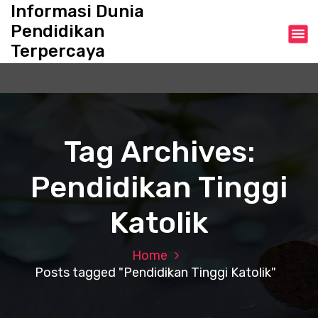
S
Informasi Dunia
k
Pendidikan
i
Terpercaya
p
t
o
c
o
n
Tag Archives:
t
e
Pendidikan Tinggi
n
t
Katolik
Home
Posts tagged "Pendidikan Tinggi Katolik"