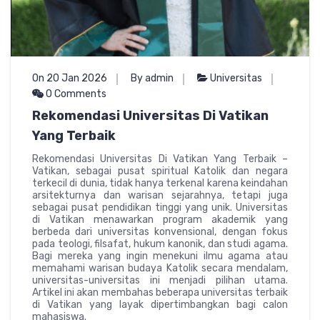
On 20 Jan 2026
By admin
Universitas
0 Comments
Rekomendasi Universitas Di Vatikan
Yang Terbaik
Rekomendasi Universitas Di Vatikan Yang Terbaik –
Vatikan, sebagai pusat spiritual Katolik dan negara
terkecil di dunia, tidak hanya terkenal karena keindahan
arsitekturnya dan warisan sejarahnya, tetapi juga
sebagai pusat pendidikan tinggi yang unik. Universitas
di Vatikan menawarkan program akademik yang
berbeda dari universitas konvensional, dengan fokus
pada teologi, filsafat, hukum kanonik, dan studi agama.
Bagi mereka yang ingin menekuni ilmu agama atau
memahami warisan budaya Katolik secara mendalam,
universitas-universitas ini menjadi pilihan utama.
Artikel ini akan membahas beberapa universitas terbaik
di Vatikan yang layak dipertimbangkan bagi calon
mahasiswa.