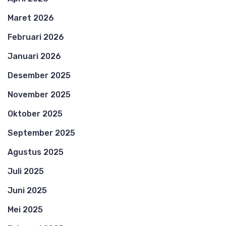
Maret 2026
Februari 2026
Januari 2026
Desember 2025
November 2025
Oktober 2025
September 2025
Agustus 2025
Juli 2025
Juni 2025
Mei 2025