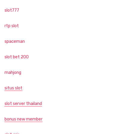
slot777
rtp slot
spaceman
slot bet 200
mahjong
situs slot
slot server thailand
bonus new member