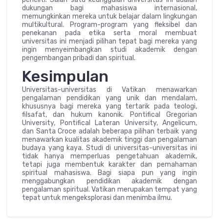
dukungan bagi mahasiswa internasional,
memungkinkan mereka untuk belajar dalam lingkungan
multikultural. Program-program yang fleksibel dan
penekanan pada etika serta moral membuat
universitas ini menjadi pilihan tepat bagi mereka yang
ingin menyeimbangkan studi akademik dengan
pengembangan pribadi dan spiritual.
Kesimpulan
Universitas-universitas di Vatikan menawarkan
pengalaman pendidikan yang unik dan mendalam,
khususnya bagi mereka yang tertarik pada teologi,
filsafat, dan hukum kanonik. Pontifical Gregorian
University, Pontifical Lateran University, Angelicum,
dan Santa Croce adalah beberapa pilihan terbaik yang
menawarkan kualitas akademik tinggi dan pengalaman
budaya yang kaya. Studi di universitas-universitas ini
tidak hanya memperluas pengetahuan akademik,
tetapi juga membentuk karakter dan pemahaman
spiritual mahasiswa. Bagi siapa pun yang ingin
menggabungkan pendidikan akademik dengan
pengalaman spiritual. Vatikan merupakan tempat yang
tepat untuk mengeksplorasi dan menimba ilmu.