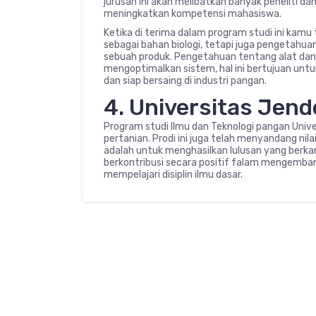
jurusan ini akan melibatkan banyak peneliti da
meningkatkan kompetensi mahasiswa.
Ketika di terima dalam program studi ini kamu
sebagai bahan biologi, tetapi juga pengetahu
sebuah produk. Pengetahuan tentang alat dan
mengoptimalkan sistem, hal ini bertujuan un
dan siap bersaing di industri pangan.
4. Universitas Jen
Program studi Ilmu dan Teknologi pangan Univ
pertanian. Prodi ini juga telah menyandang nila
adalah untuk menghasilkan lulusan yang berkar
berkontribusi secara positif falam mengemba
mempelajari disiplin ilmu dasar.