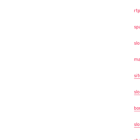
rtp
sp
sl
ma
sit
slo
bo
slo