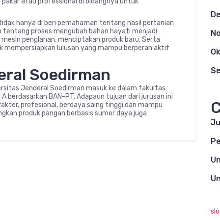
n pakar atau professional di bidangnya untuk
D
 tidak hanya di beri pemahaman tentang hasil pertanian
an tentang proses mengubah bahan hayati menjadi
N
 mesin penglahan, menciptakan produk baru. Serta
tuk mempersiapkan lulusan yang mampu berperan aktif
Ok
deral Soedirman
S
ersitas Jenderal Soedirman masuk ke dalam fakultas
i A berdasarkan BAN-PT. Adapaun tujuan dari jurusan ini
C
akter, profesional, berdaya saing tinggi dan mampu
ngkan produk pangan berbasis sumer daya juga
Ju
Pe
Un
Un
sl