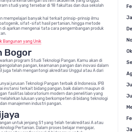
 hanya di kenal dengan sistem akademik yang unggul.
ram studi yang tersebar di 18 fakultas dan dua sekolah
Fe
Ja
 mempelajari banyak hal terkait prinsip-prinsip ilmu
togenik, sifat-sifat hasil pertanian, hingga metode
D
n di ajarkan mengenai tata cara pengembangan produk
tan.
N
k Bangunan yang Unik
an Bogor
Ok
awarkan program Studi Teknologi Pangan. Kamu akan di
S
pengolahan pangan, keamanan pangan dan inovasi dalam
B juga telah mengantongi akreditasi Unggul atau A dari
Ag
ai jurusan Teknologi Pangan terbaik di Indonesia. IPB
Ju
ai instansi terkait bidang pangan, baik dalam maupun di
 dengan fasilitas laboratorium modern dan penelitian yang
Ju
elahirkan lulusan yang berkompeten di bidang teknologi
dan manajemen industri pangan.
Me
ijaya
Fe
ngan untuk jenjang S1 yang telah terakreditasi A atau
eknologi Pertanian. Dalam proses belajar mengajar,
Ja