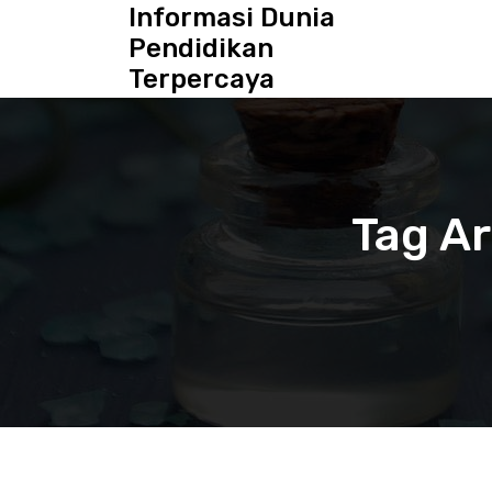
S
Informasi Dunia
k
Pendidikan
i
Terpercaya
p
t
o
c
o
n
Tag Ar
t
e
n
t