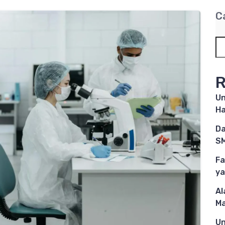
C
R
Un
Ha
Da
SM
Fa
ya
Al
M
Un