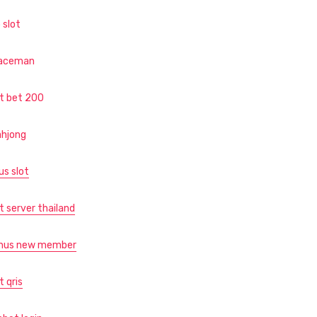
 slot
aceman
ot bet 200
hjong
us slot
t server thailand
nus new member
t qris