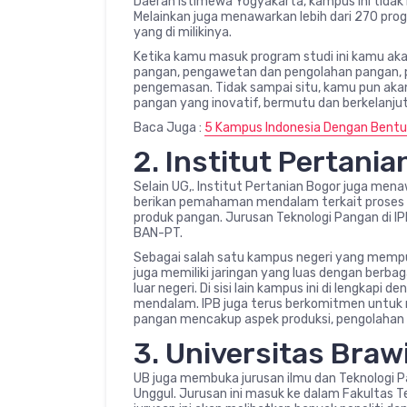
Daerah Istimewa Yogyakarta, kampus ini tidak
Melainkan juga menawarkan lebih dari 270 prog
yang di milikinya.
Ketika kamu masuk program studi ini kamu akan
pangan, pengawetan dan pengolahan pangan, pa
pengemasan. Tidak sampai situ, kamu pun aka
pangan yang inovatif, bermutu dan berkelanju
Baca Juga :
5 Kampus Indonesia Dengan Bentu
2. Institut Pertani
Selain UG,. Institut Pertanian Bogor juga men
berikan pemahaman mendalam terkait proses 
produk pangan. Jurusan Teknologi Pangan di IP
BAN-PT.
Sebagai salah satu kampus negeri yang mempuny
juga memiliki jaringan yang luas dengan berbag
luar negeri. Di sisi lain kampus ini di lengkapi
mendalam. IPB juga terus berkomitmen untuk m
pangan mencakup aspek produksi, pengolahan 
3. Universitas Braw
UB juga membuka jurusan ilmu dan Teknologi Pa
Unggul. Jurusan ini masuk ke dalam Fakultas T