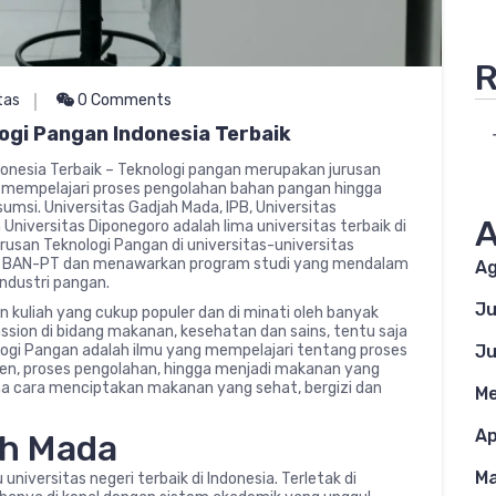
R
tas
0 Comments
ogi Pangan Indonesia Terbaik
onesia Terbaik – Teknologi pangan merupakan jurusan
 mempelajari proses pengolahan bahan pangan hingga
msi. Universitas Gadjah Mada, IPB, Universitas
A
Universitas Diponegoro adalah lima universitas terbaik di
rusan Teknologi Pangan di universitas-universitas
dan BAN-PT dan menawarkan program studi yang mendalam
Ag
ndustri pangan.
Ju
 kuliah yang cukup populer dan di minati oleh banyak
assion di bidang makanan, kesehatan dan sains, tentu saja
Ju
nologi Pangan adalah ilmu yang mempelajari tentang proses
nen, proses pengolahan, hingga menjadi makanan yang
na cara menciptakan makanan yang sehat, bergizi dan
Me
Ap
ah Mada
Ma
niversitas negeri terbaik di Indonesia. Terletak di