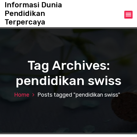
S
Informasi Dunia
k
Pendidikan
i
Terpercaya
p
t
o
c
o
n
Tag Archives:
t
e
pendidikan swiss
n
t
Home
Posts tagged "pendidikan swiss"