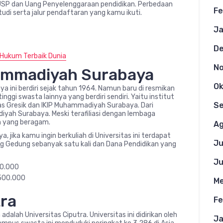
 USP dan Uang Penyelenggaraan pendidikan. Perbedaan
Fe
di serta jalur pendaftaran yang kamu ikuti.
Ja
D
 Hukum Terbaik Dunia
N
hammadiyah Surabaya
Ok
a ini berdiri sejak tahun 1964. Namun baru di resmikan
ggi swasta lainnya yang berdiri sendiri. Yaitu institut
S
s Gresik dan IKIP Muhammadiyah Surabaya. Dari
yah Surabaya. Meski terafiliasi dengan lembaga
 yang beragam.
Ag
 jika kamu ingin berkuliah di Universitas ini terdapat
Ju
ng Gedung sebanyak satu kali dan Dana Pendidikan yang
Ju
00.000
.500.000
Me
tra
Fe
alah Universitas Ciputra. Universitas ini didirikan oleh
Ja