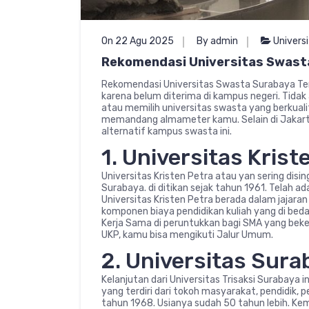
On 22 Agu 2025
By admin
Univers
Rekomendasi Universitas Swast
Rekomendasi Universitas Swasta Surabaya Ter
karena belum diterima di kampus negeri. Tidak
atau memilih universitas swasta yang berkuali
memandang almameter kamu. Selain di Jakar
alternatif kampus swasta ini.
1. Universitas Krist
Universitas Kristen Petra atau yan sering dis
Surabaya. di ditikan sejak tahun 1961. Telah ad
Universitas Kristen Petra berada dalam jajaran
komponen biaya pendidikan kuliah yang di bedak
Kerja Sama di peruntukkan bagi SMA yang bek
UKP, kamu bisa mengikuti Jalur Umum.
2. Universitas Sura
Kelanjutan dari Universitas Trisaksi Surabaya i
yang terdiri dari tokoh masyarakat, pendidik, 
tahun 1968. Usianya sudah 50 tahun lebih. Kem