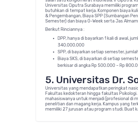
salah satu konglomerat Indonesia. Ir Ciputra. 
Universitas Ciputra Surabaya memiliki program
butuhkan di tempat kerja. Komponen biaya kulia
& Pengembangan, Biaya SPP (Sumbangan Pendi
Semester) dan biaya O-Week serta Jas Almam
Berikut Rinciannya :
DPP, hanya di bayarkan 1 kali di awal, j
340.000.000
SPP, di bayarkan setiap semester, jumla
Biaya SKS, di bayarkan di setiap semest
berkisar di angka Rp 500.000 – Rp 800.
5. Universitas Dr. 
Universitas yang mendapatkan peringkat nasional
Fakultas kedokteran hingga fakultas Psikolog
mahasiswanya untuk menjadi [profesional di
penelitian dan magang kerja. Kampus yang ter
memiliki 27 jurusan atau program studi. Buat