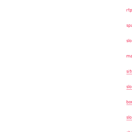
rtp
sp
sl
ma
sit
slo
bo
slo