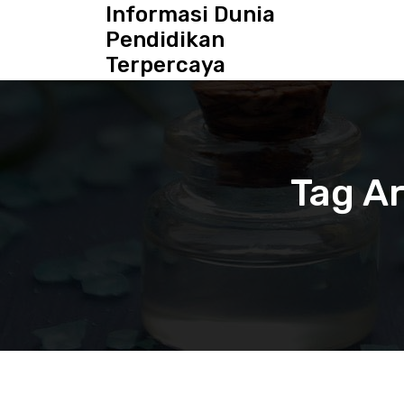
S
Informasi Dunia
k
Pendidikan
i
Terpercaya
p
t
o
c
o
n
Tag A
t
e
n
t