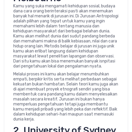
Kamu yang suka mengamati kehidupan sosial, budaya
dana cara orang berinteraksi pasti akan menemukan
banyak hal menarik di jurusan ini. Di Jurusan Antropologi
adalah pilihan yang tepat untuk kamu yang ingin
memahami lebih dalam tentang manusia dan
kehidupan masyarakat dari berbagai belahan dunia.
Kamu akan melihat dunia dari sudut pandang berbeda
dan memahami makna di balik kebiasaan, nilai dan cara
hidup orang lain. Metodis belajar di jurusan ini juga unik
kamu akan erlibat langsung dalam kehidupan
masyarakat lewat penelitian lapangan dan observasi.
Dari situ kamu akan bisa menemukan banyak isnpitasi
dari pengetahuan lokal dan pengalaman nyata.
Melalui proses ini kamu akan belajar menumbuhkan
empati, berpikir kritis serta melihat perbedaan sebagai
kekuatan bukan hambatan. Selain teori kamu juga akan
di ajari membuat proyek etnografi sendiri yang bisa
membentuk cara pandang kamu dalam menyelesaikan
masalah secara kreatif. Jurusan ini bukan hanya
memperluas pengetahuan tetapi juga membantu
kamu menjadi pribadi yang lebih peka dan reflektif. Baik
dalam kehidupan sehari-hari maupun saat memasuki
dunia kerja.
2. University of Sydney