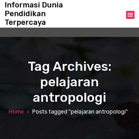
S
Informasi Dunia
k
Pendidikan
i
Terpercaya
p
t
o
c
o
n
Tag Archives:
t
e
pelajaran
n
t
antropologi
Home
Posts tagged "pelajaran antropologi"