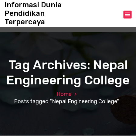
S
Informasi Dunia
k
Pendidikan
i
Terpercaya
p
t
o
c
o
n
Tag Archives: Nepal
t
e
Engineering College
n
t
Home
Posts tagged "Nepal Engineering College"