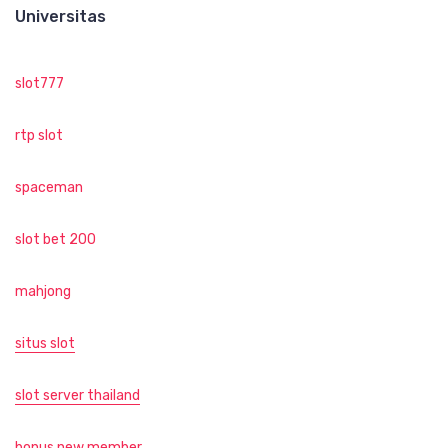
Universitas
slot777
rtp slot
spaceman
slot bet 200
mahjong
situs slot
slot server thailand
bonus new member