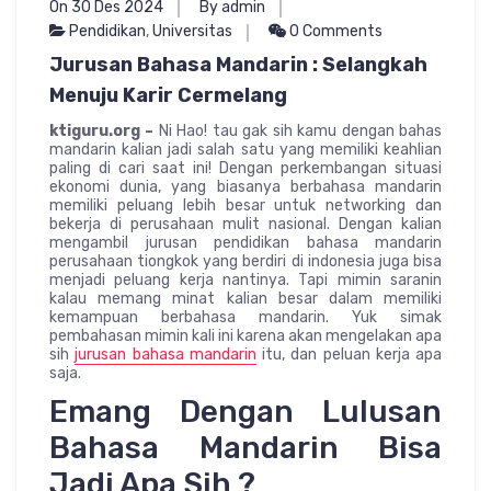
On 30 Des 2024
By admin
Pendidikan
,
Universitas
0 Comments
Jurusan Bahasa Mandarin : Selangkah
Menuju Karir Cermelang
ktiguru.org –
Ni Hao! tau gak sih kamu dengan bahas
mandarin kalian jadi salah satu yang memiliki keahlian
paling di cari saat ini! Dengan perkembangan situasi
ekonomi dunia, yang biasanya berbahasa mandarin
memiliki peluang lebih besar untuk networking dan
bekerja di perusahaan mulit nasional. Dengan kalian
mengambil jurusan pendidikan bahasa mandarin
perusahaan tiongkok yang berdiri di indonesia juga bisa
menjadi peluang kerja nantinya. Tapi mimin saranin
kalau memang minat kalian besar dalam memiliki
kemampuan berbahasa mandarin. Yuk simak
pembahasan mimin kali ini karena akan mengelakan apa
sih
jurusan bahasa mandarin
itu, dan peluan kerja apa
saja.
Emang Dengan Lulusan
Bahasa Mandarin Bisa
Jadi Apa Sih ?