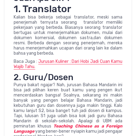
1. Translator
Kalian bisa bekerja sebagai translator, meski sama
penerjemah ternyata seorang translator memiliki
pekerjaan yang berbeda. Biasanya seorang translator
bertugas untuk menerjemahkan dokumen, mulai dari
dokumen komersial, dokumen sastra,dan dokumen
resmi. Berbeda dengan seorang penerjemah, mereka
harus menerjemahkan ucapan dari orang lain ke dalam
bahsa yang berbeda.
Baca Juga :
Jurusan Kuliner : Dari Hobi Jadi Cuan Kamu
Wajib Tahu.
2. Guru/Dosen
Punya bakat ngajar? Nah, jurusan Bahasa Mandarin ini
bisa jadi pilihan keren buat kamu yang pengen ikut
mencerdaskan bangsa! Soalnya, sekarang ini makin
banyak yang pengen belajar Bahasa Mandarin, jadi
kebutuhan guru dan dosennya juga makin tinggi. Kalo
kamu lanjut S2, bisa banget tuh jadi dosen di kampus.
Tapi, lulusan S1 juga udah bisa kok jadi guru Bahasa
Mandarin di sekolah-sekolah. Apalagi di UBM ada
peminatan khusus
Teaching Chinese as a Foreign
Language
yang bener-bener nyiapin kamu jadi pengajar