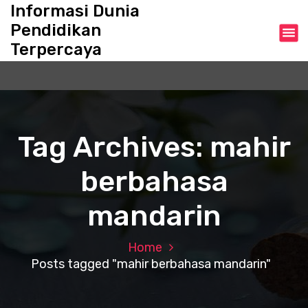
S
Informasi Dunia
k
Pendidikan
i
Terpercaya
p
t
o
c
o
n
Tag Archives: mahir
t
e
berbahasa
n
t
mandarin
Home
Posts tagged "mahir berbahasa mandarin"