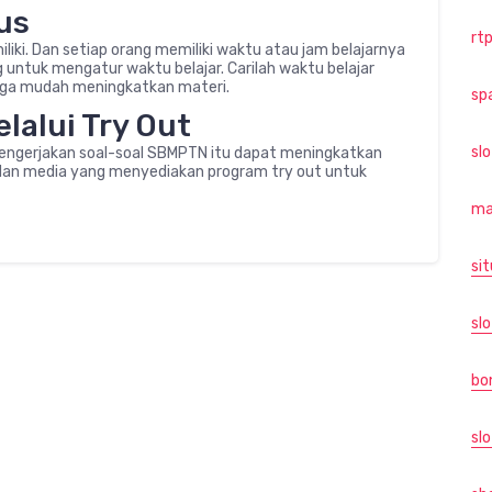
us
rtp
iliki. Dan setiap orang memiliki waktu atau jam belajarnya
g untuk mengatur waktu belajar. Carilah waktu belajar
ga mudah meningkatkan materi.
sp
lalui Try Out
sl
gerjakan soal-soal SBMPTN itu dapat meningkatkan
a dan media yang menyediakan program try out untuk
ma
sit
slo
bo
slo