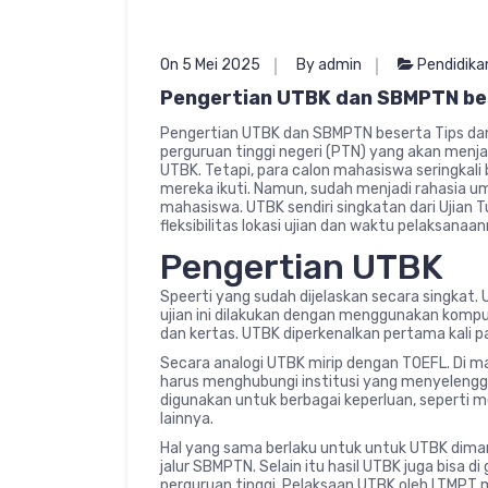
On 5 Mei 2025
By admin
Pendidika
Pengertian UTBK dan SBMPTN bes
Pengertian UTBK dan SBMPTN beserta Tips dan T
perguruan tinggi negeri (PTN) yang akan menj
UTBK. Tetapi, para calon mahasiswa seringkali 
mereka ikuti. Namun, sudah menjadi rahasia um
mahasiswa. UTBK sendiri singkatan dari Ujian T
fleksibilitas lokasi ujian dan waktu pelaksanaan
Pengertian UTBK
Speerti yang sudah dijelaskan secara singkat. 
ujian ini dilakukan dengan menggunakan komput
dan kertas. UTBK diperkenalkan pertama kali 
Secara analogi UTBK mirip dengan TOEFL. Di man
harus menghubungi institusi yang menyelengg
digunakan untuk berbagai keperluan, seperti 
lainnya.
Hal yang sama berlaku untuk untuk UTBK dima
jalur SBMPTN. Selain itu hasil UTBK juga bisa d
perguruan tinggi. Pelaksaan UTBK oleh LTMPT m