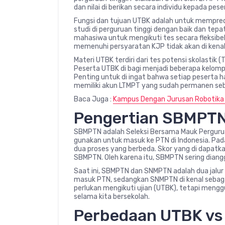
dan nilai di berikan secara individu kepada pese
Fungsi dan tujuan UTBK adalah untuk mempre
studi di perguruan tinggi dengan baik dan te
mahasiwa untuk mengikuti tes secara fleksibe
memenuhi persyaratan KJP tidak akan di kena
Materi UTBK terdiri dari tes potensi skolastik
Peserta UTBK di bagi menjadi beberapa kelomp
Penting untuk di ingat bahwa setiap peserta h
memiliki akun LTMPT yang sudah permanen sebe
Baca Juga :
Kampus Dengan Jurusan Robotika T
Pengertian SBMPT
SBMPTN adalah Seleksi Bersama Mauk Perguruan 
gunakan untuk masuk ke PTN di Indonesia. Pad
dua proses yang berbeda. Skor yang di dapatkan
SBMPTN. Oleh karena itu, SBMPTN sering diangg
Saat ini, SBMPTN dan SNMPTN adalah dua jalur
masuk PTN, sedangkan SNMPTN di kenal sebagai
perlukan mengikuti ujian (UTBK), tetapi men
selama kita bersekolah.
Perbedaan UTBK v