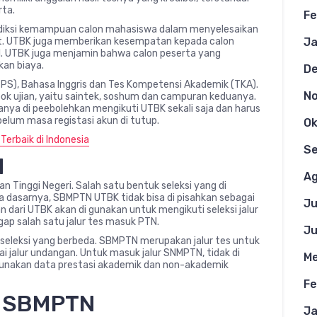
rta.
Fe
diksi kemampuan calon mahasiswa dalam menyelesaikan
Ja
pat. UTBK juga memberikan kesempatan kepada calon
l. UTBK juga menjamin bahwa calon peserta yang
kan biaya.
D
 (TPS), Bahasa Inggris dan Tes Kompetensi Akademik (TKA).
N
ok ujian, yaitu saintek, soshum dan campuran keduanya.
anya di peebolehkan mengikuti UTBK sekali saja dan harus
lum masa registasi akun di tutup.
Ok
erbaik di Indonesia
S
N
Ag
Tinggi Negeri. Salah satu bentuk seleksi yang di
a dasarnya, SBMPTN UTBK tidak bisa di pisahkan sebagai
Ju
 dari UTBK akan di gunakan untuk mengikuti seleksi jalur
ap salah satu jalur tes masuk PTN.
Ju
 seleksi yang berbeda. SBMPTN merupakan jalur tes untuk
 jalur undangan. Untuk masuk jalur SNMPTN, tidak di
Me
ggunakan data prestasi akademik dan non-akademik
Fe
s SBMPTN
Ja