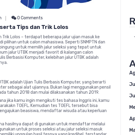
R
n
0 Comments
erta Tips dan Trik Lolos
rik Lolos – terdapat beberapa jalur ujian masuk ke
adi pilihan untuk calon mahasiswa. Seperti SNMPTN dan
bingung untuk memilih jalur seleksi yang tepat untuk
um jalur UTBK menjadi favorit di kalangan calon
ulis Berbasisi Komputer, kelebihan jalur UTBK adalah
A
nya.
Ag
UTBK adalah Ujian Tulis Berbasis Komputer, yang berarti
Ju
er sebagai alat ujiannya. Bukan lagi menggunakan pensil
pada tahun 2018 dan mulai dilaksanakan tahun 2019.
Ju
a jika kamu ingin mengikuti tes bahasa Inggris ini, kamu
arakakn TOEFL. Kemudian tes TOEFL tersebut bisa
Me
mengajukan beasiswa, mendaftar wisuda atau keperluan
Ap
na hasilnya dapat di gunakan untuk mendaftar melalui
i gunakan untuk proses seleksi atau jalur seleksi masuk
Ma
emiliki unggulan hasil tesnya yang kredibel, terstandar