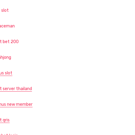
 slot
aceman
ot bet 200
hjong
us slot
t server thailand
nus new member
t qris