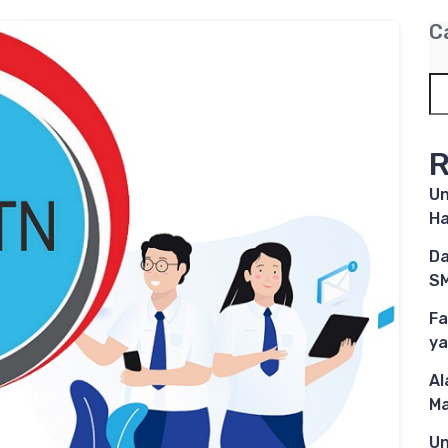
C
R
Un
Ha
Da
SM
Fa
ya
Al
M
Un