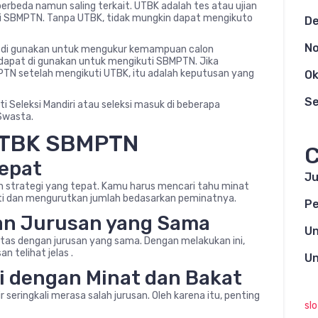
rbeda namun saling terkait. UTBK adalah tes atau ujian
ti SBMPTN. Tanpa UTBK, tidak mungkin dapat mengikuto
D
N
g di gunakan untuk mengukur kemampuan calon
 dapat di gunakan untuk mengikuti SBMPTN. Jika
PTN setelah mengikuti UTBK, itu adalah keputusan yang
Ok
S
ti Seleksi Mandiri atau seleksi masuk di beberapa
 Swasta.
 UTBK SBMPTN
C
Tepat
Ju
an strategi yang tepat. Kamu harus mencari tahu minat
ti dan mengurutkan jumlah bedasarkan peminatnya.
Pe
gan Jurusan yang Sama
Un
itas dengan jurusan yang sama. Dengan melakukan ini,
n telihat jelas .
Un
ai dengan Minat dan Bakat
seringkali merasa salah jurusan. Oleh karena itu, penting
sl