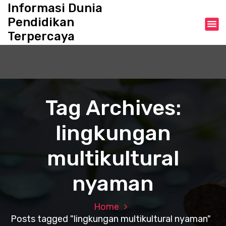
S
Informasi Dunia
k
Pendidikan
i
Terpercaya
p
t
o
c
o
n
Tag Archives:
t
e
lingkungan
n
t
multikultural
nyaman
Home
Posts tagged "lingkungan multikultural nyaman"