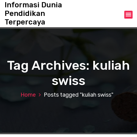
S
Informasi Dunia
k
Pendidikan
i
Terpercaya
p
t
o
c
o
n
Tag Archives: kuliah
t
e
swiss
n
t
Home
Posts tagged "kuliah swiss"