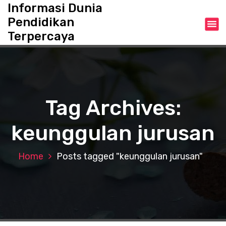
S
Informasi Dunia
k
Pendidikan
i
Terpercaya
p
t
o
c
o
n
Tag Archives:
t
e
keunggulan jurusan
n
t
Home
Posts tagged "keunggulan jurusan"