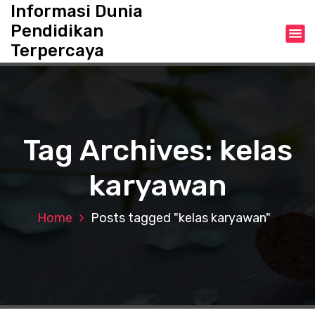
S
Informasi Dunia
k
Pendidikan
i
Terpercaya
p
t
o
c
o
n
Tag Archives: kelas
t
e
karyawan
n
t
Home
Posts tagged "kelas karyawan"