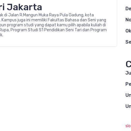
ri Jakarta
D
tak di Jalan R.Mangun Muka Raya Pula Gadung, kota
N
 Kampus juga ini memiliki Fakultas Bahasa dan Seni yang
un program studi yang dapat kamu pilih apabila kuliah di
Rupa, Program Studi S1 Pendidikan Seni Tari dan Program
Ok
k.
S
C
Ju
Pe
Un
Un
sl