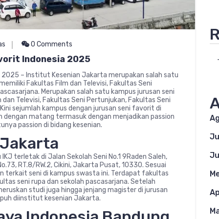
R
as
0 Comments
vorit Indonesia 2025
a 2025 – Institut Kesenian Jakarta merupakan salah satu
memiliki Fakultas Film dan Televisi, Fakultas Seni
Pascasarjana. Merupakan salah satu kampus jurusan seni
A
m dan Televisi, Fakultas Seni Pertunjukan, Fakultas Seni
Kini sejumlah kampus dengan jurusan seni favorit di
kukan dengan matang termasuk dengan menjadikan passion
Ag
unya passion di bidang kesenian.
Ju
 Jakarta
Ju
IKJ terletak di Jalan Sekolah Seni No.1 9Raden Saleh,
No.73, RT.8/RW.2, Cikini, Jakarta Pusat, 10330. Sesuai
erkait seni di kampus swasta ini. Terdapat fakultas
Me
akultas seni rupa dan sekolah pascasarjana. Setelah
ruskan studi juga hingga jenjang magister di jurusan
Ap
uh diinstitut kesenian Jakarta.
Ma
daya Indonesia Bandung