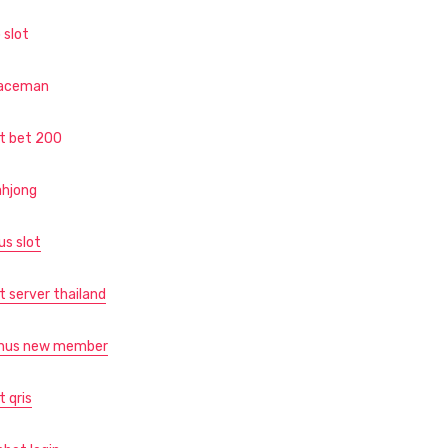
 slot
aceman
ot bet 200
hjong
us slot
t server thailand
nus new member
t qris