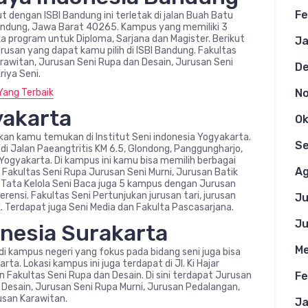
Fe
t dengan ISBI Bandung ini terletak di jalan Buah Batu
Bandung, Jawa Barat 40265. Kampus yang memiliki 3
a program untuk Diploma, Sarjana dan Magister. Berikut
Ja
jurusan yang dapat kamu pilih di ISBI Bandung. Fakultas
arawitan, Jurusan Seni Rupa dan Desain, Jurusan Seni
D
riya Seni.
Yang Terbaik
N
yakarta
Ok
akan kamu temukan di Institut Seni indonesia Yogyakarta.
S
k di Jalan Paeangtritis KM 6.5, Glondong, Panggungharjo,
gyakarta. Di kampus ini kamu bisa memilih berbagai
Ag
Fakultas Seni Rupa Jurusan Seni Murni, Jurusan Batik
 Tata Kelola Seni Baca juga 5 kampus dengan Jurusan
erensi. Fakultas Seni Pertunjukan jurusan tari, jurusan
Ju
. Terdapat juga Seni Media dan Fakulta Pascasarjana.
Ju
donesia Surakarta
Me
i kampus negeri yang fokus pada bidang seni juga bisa
ta. Lokasi kampus ini juga terdapat di Jl. Ki Hajar
 Fakultas Seni Rupa dan Desain. Di sini terdapat Jurusan
Fe
 Desain, Jurusan Seni Rupa Murni, Jurusan Pedalangan,
usan Karawitan.
Ja