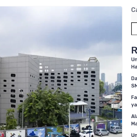
C
R
Un
Ha
Da
SM
Fa
ya
Al
M
Un