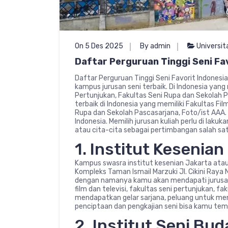
On 5 Des 2025
By admin
Universit
Daftar Perguruan Tinggi Seni Fa
Daftar Perguruan Tinggi Seni Favorit Indonesi
kampus jurusan seni terbaik. Di Indonesia yang 
Pertunjukan, Fakultas Seni Rupa dan Sekolah 
terbaik di Indonesia yang memiliki Fakultas Fil
Rupa dan Sekolah Pascasarjana, Foto/ist AAA. 
Indonesia. Memilih jurusan kuliah perlu di la
atau cita-cita sebagai pertimbangan salah sat
1. Institut Kesenian
Kampus swasra institut kesenian Jakarta atau 
Kompleks Taman Ismail Marzuki Jl. Cikini Raya 
dengan namanya kamu akan mendapati jurusan t
film dan televisi, fakultas seni pertunjukan, f
mendapatkan gelar sarjana, peluang untuk mene
penciptaan dan pengkajian seni bisa kamu temp
2. Institut Seni Bu