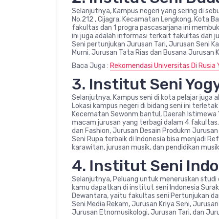
Selanjutnya, Kampus negeri yang sering di sebu
No.212 , Cijagra, Kecamatan Lengkong, Kota 
fakultas dan 1 progra pascasarjana ini membuk
ini juga adalah informasi terkait fakultas dan 
Seni pertunjukan Jurusan Tari, Jurusan Seni K
Murni, Jurusan Tata Rias dan Busana Jurusan K
Baca Juga :
Rekomendasi Universitas Di Rusia 
3. Institut Seni Yog
Selanjutnya, Kampus seni di kota pelajar juga 
Lokasi kampus negeri di bidang seni ini terleta
Kecematan Sewonm bantul, Daerah Istimewa Yo
macam jurusan yang terbagi dalam 4 fakultas. 
dan Fashion, Jurusan Desain Produkm Jurusan
Seni Rupa terbaik di Indonesia bisa menjadi Ref
karawitan, jurusan musik, dan pendidikan musik
4. Institut Seni In
Selanjutnya, Peluang untuk meneruskan studi d
kamu dapatkan di institut seni Indonesia Surakar
Dewantara, yaitu fakultas seni Pertunjukan dan
Seni Media Rekam, Jurusan Kriya Seni, Jurusan
Jurusan Etnomusikologi, Jurusan Tari, dan Jur