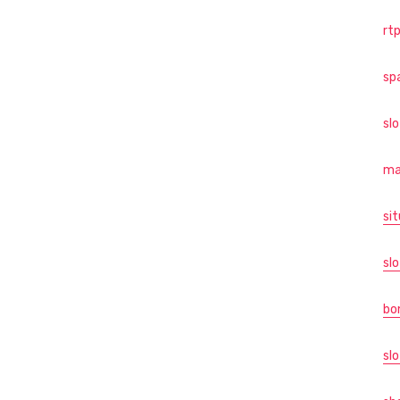
rtp
sp
sl
ma
sit
slo
bo
slo