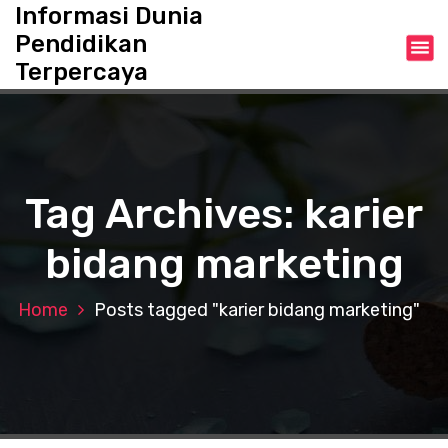
S
Informasi Dunia
k
Pendidikan
i
Terpercaya
p
t
o
c
o
n
Tag Archives: karier
t
e
bidang marketing
n
t
Home
Posts tagged "karier bidang marketing"