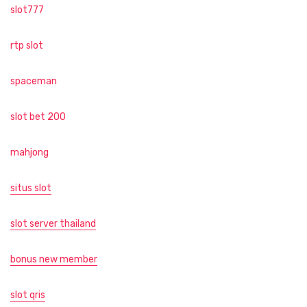
slot777
rtp slot
spaceman
slot bet 200
mahjong
situs slot
slot server thailand
bonus new member
slot qris