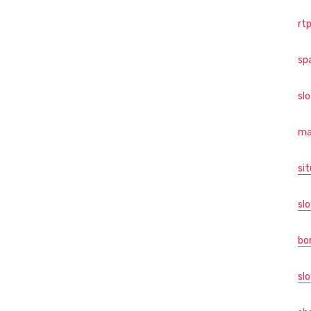
rtp
sp
sl
ma
sit
slo
bo
slo