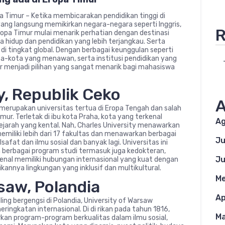
 Timur – Ketika membicarakan pendidikan tinggi di
ang langsung memikirkan negara-negara seperti Inggris,
R
ropa Timur mulai menarik perhatian dengan destinasi
ya hidup dan pendidikan yang lebih terjangkau. Serta
i tingkat global. Dengan berbagai keunggulan seperti
ta-kota yang menawan, serta institusi pendidikan yang
ur menjadi pilihan yang sangat menarik bagi mahasiswa
y, Republik Ceko
A
y merupakan universitas tertua di Eropa Tengah dan salah
mur. Terletak di ibu kota Praha, kota yang terkenal
Ag
jarah yang kental. Nah, Charles University menawarkan
memiliki lebih dari 17 fakultas dan menawarkan berbagai
Ju
afat dan ilmu sosial dan banyak lagi. Universitas ini
n berbagai program studi termasuk juga kedokteran,
Ju
i kenal memiliki hubungan internasional yang kuat dengan
kannya lingkungan yang inklusif dan multikultural.
Me
rsaw, Polandia
Ap
ling bergengsi di Polandia, University of Warsaw
ingkatan internasional. Di di rikan pada tahun 1816,
Ma
kan program-program berkualitas dalam ilmu sosial,