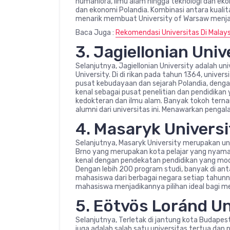
humaniora, ilmu alam hingga teknologi dan eko
dan ekonomi Polandia. Kombinasi antara kualit
menarik membuat University of Warsaw menjadi
Baca Juga :
Rekomendasi Universitas Di Malays
3. Jagiellonian Univ
Selanjutnya, Jagiellonian University adalah un
University. Di di rikan pada tahun 1364, univers
pusat kebudayaan dan sejarah Polandia, dengan 
kenal sebagai pusat penelitian dan pendidikan 
kedokteran dan ilmu alam. Banyak tokoh terna
alumni dari universitas ini. Menawarkan penga
4. Masaryk Universi
Selanjutnya, Masaryk University merupakan univ
Brno yang merupakan kota pelajar yang nyaman 
kenal dengan pendekatan pendidikan yang mod
Dengan lebih 200 program studi, banyak di ant
mahasiswa dari berbagai negara setiap tahunn
mahasiswa menjadikannya pilihan ideal bagi m
5. Eötvös Loránd Un
Selanjutnya, Terletak di jantung kota Budape
juga adalah salah satu universitas tertua dan p