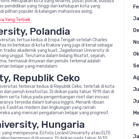
nomi. Merupakan kota yang dinamis, pusat politik, budaya
as pendidikan yang tinggi dan kehidupan kota yang
Fe
 pilihan populer di kalangan mahasiswa asing.
Ja
ia Yang Terbaik
ersity, Polandia
D
iversitas tertua kedua di Eropa Tengah setelah Charles
N
itas ini berlokasi di kota Krakow yang jugs di kenal sebagai
tradisi akademik yang kuat, Jagiellonian University di
Ok
yang unggul. Terutama dalam bidang filsafat, sejarah,
ma, termasuk ilmuwan dan penulis terkenal adalah
S
laman belajar yang mendalam.
ty, Republik Ceko
Ag
ersitas terbesar kedua di Republik Ceko, terletak di kota
Ju
dan penuh kreativitas. Di dirikan pada tahun 1919 dan di
ern serta fokus pada pengembangan riset dan inovasi.
Ju
aranya tersedia dalam bahasa Inggris. Menarik ribuan
ya. Fasilitas modern dan lingkungan yang ramah
Me
ereka yang mencari pengalaman belajar yang progresif.
iversity, Hungaria
Fe
st yang mempesona, Eötvös Loránd University atau ELTE
Ja
aling bergengsi di Hungaria. Di dirikan pada tahun 1635,