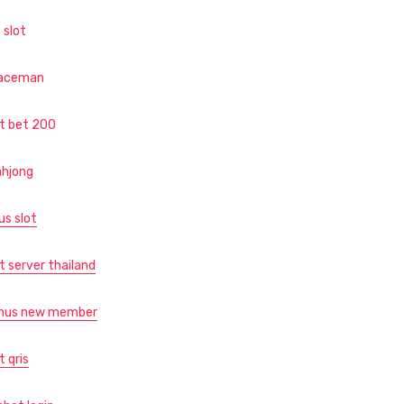
 slot
aceman
ot bet 200
hjong
us slot
t server thailand
nus new member
t qris