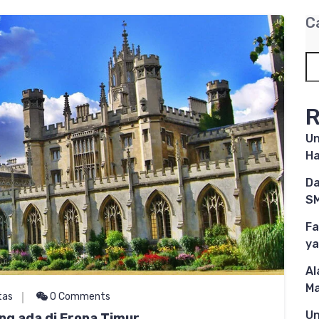
C
R
Un
Ha
Da
SM
Fa
ya
Al
M
tas
0 Comments
Un
g ada di Eropa Timur