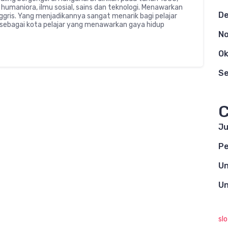
humaniora, ilmu sosial, sains dan teknologi. Menawarkan
D
ggris. Yang menjadikannya sangat menarik bagi pelajar
a sebagai kota pelajar yang menawarkan gaya hidup
N
Ok
S
C
Ju
Pe
Un
Un
sl