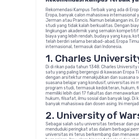
Rekomendasi Kampus Terbaik yang ada di Eropa
Eropa, banyak calon mahasiswa internasional y
Jerman atau Prancis. Namun belakangan ini, E
studi yang tidak kalah berkualitas. Dengan bia
lingkungan akademik yang semakin kompetitif d
biaya yang lebih rendah, budaya yang kaya, ko
telah berdiri selama berabad-abad, Eropa Tim
internasional, termasuk dari Indonesia.
1. Charles Universit
Di di rikan pada tahun 1348. Charles Universit
satu yang paling bergengsi di kawasan Eropa Ti
dengan arsitektur menakjubkan dan suasana se
suasana belajar yang kondusif, universitas ini 
program studi, termasuk kedokteran, hukum, fils
memiliki lebih dari 17 fakultas dan menawarka
hukum, filsafat, ilmu sosial dan banyak lagi. D
banyak mahasiswa dan dosen asing. Ini menjadi
2. University of Wa
Sebagai salah satu universitas terbesar dan pa
menduduki peringkat atas dalam berbagai pemer
universitas ini terus berkembang dan menawar