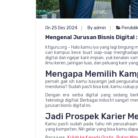
On 25 Des 2024
By admin
Pendidi
Mengenal Jurusan Bisnis Digital : 
ktiguru.org – Halo kamu iya yang lagi bingung m
cari kampus kece buat siap-siap menghadapi e
digital dan ngejar karir impian, yuk kenalan s
ilmu keren, jaringan luas, dan peluang karir y
Mengapa Memilih Kamp
pernah gak sih kamu bayangin jadi pengusaha
mendunia? Sudah pasti bisa kok, kamu cukup pili
Dengan era serba digital yang sedang be
teknologi digitial. Berbagai industri sangat me
jurusan bisnis digital ini.
Jadi Prospek Karier M
Kamu pasti sudah pada tahu nih perusahaan da
yang kompeten. Nih gelar yang bisa kamu dapatka
Baca juga :
Kuliah ke Kanada Gratis : Bukan Mim