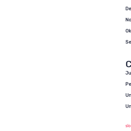
D
N
Ok
S
C
Ju
Pe
Un
Un
sl