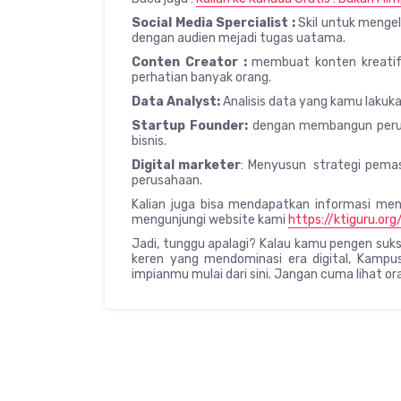
Social Media Spercialist :
Skil untuk mengel
dengan audien mejadi tugas uatama.
Conten Creator :
membuat konten kreatif
perhatian banyak orang.
Data Analyst:
Analisis data yang kamu lakuka
Startup Founder
:
dengan membangun perusa
bisnis.
Digital marketer
: Menyusun strategi pemas
perusahaan.
Kalian juga bisa mendapatkan informasi mena
mengunjungi website kami
https://ktiguru.org
Jadi, tunggu apalagi? Kalau kamu pengen sukses 
keren yang mendominasi era digital, Kampus 
impianmu mulai dari sini. Jangan cuma lihat ora