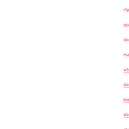
rtp
sp
sl
ma
sit
slo
bo
slo