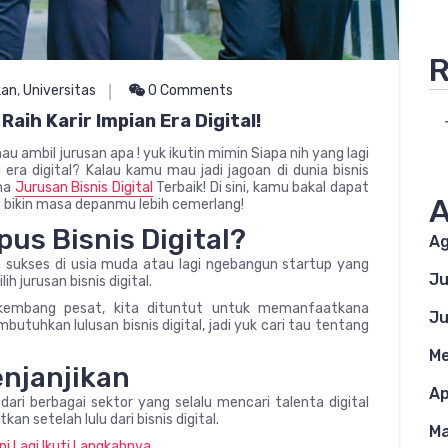
R
kan
,
Universitas
0 Comments
Raih Karir Impian Era Digital!
au ambil jurusan apa ! yuk ikutin mimin Siapa nih yang lagi
ra digital? Kalau kamu mau jadi jagoan di dunia bisnis
ama
Jurusan Bisnis Digital
Terbaik! Di sini, kamu bakal dapat
A
ang bikin masa depanmu lebih cemerlang!
us Bisnis Digital?
Ag
 sukses di usia muda atau lagi ngebangun startup yang
Ju
h jurusan bisnis digital.
rkembang pesat, kita dituntut untuk memanfaatkana
Ju
mbutuhkan lulusan bisnis digital, jadi yuk cari tau tentang
Me
enjanjikan
Ap
ri berbagai sektor yang selalu mencari talenta digital
n setelah lulu dari bisnis digital.
Ma
pi Lagi Ikuti Langkahnya