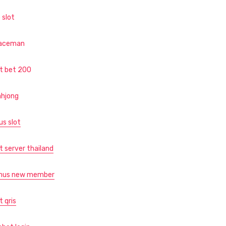
 slot
aceman
ot bet 200
hjong
us slot
t server thailand
nus new member
t qris