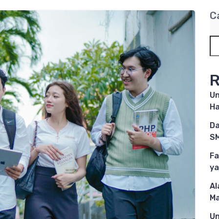
C
R
Un
Ha
Da
SM
Fa
ya
Al
M
Un