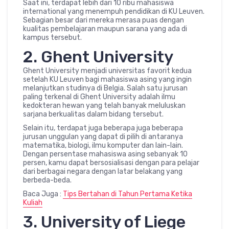
Saat ini, terdapat lebih dari 10 ribu mahasiswa
international yang menempuh pendidikan di KU Leuven.
Sebagian besar dari mereka merasa puas dengan
kualitas pembelajaran maupun sarana yang ada di
kampus tersebut.
2. Ghent University
Ghent University menjadi universitas favorit kedua
setelah KU Leuven bagi mahasiswa asing yang ingin
melanjutkan studinya di Belgia. Salah satu jurusan
paling terkenal di Ghent University adalah ilmu
kedokteran hewan yang telah banyak meluluskan
sarjana berkualitas dalam bidang tersebut.
Selain itu, terdapat juga beberapa juga beberapa
jurusan unggulan yang dapat di pilih di antaranya
matematika, biologi, ilmu komputer dan lain-lain.
Dengan persentase mahasiswa asing sebanyak 10
persen, kamu dapat bersosialisasi dengan para pelajar
dari berbagai negara dengan latar belakang yang
berbeda-beda.
Baca Juga :
Tips Bertahan di Tahun Pertama Ketika
Kuliah
3. University of Liege