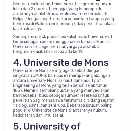
Secara keseluruhan, University of Liege mempunyai
lebih dari 2 ribu staf pengajar yang beberapa di
antaranya adalah ilmuwan-ilmuwan terkemuka di
Belgia. Dengan begitu, mutui pendidikan kampus yang
berlokasi di Wallonia ini memang tidak perlu di ragukan
lagi kualitasnya.
Sedangkan untuk proses perkuliahan, di University of
Liege sebagian besar menggunakan bahasa Prancis.
University of Liege mempunyai gaya arsitektur
bangunan klasik khas Eropa ada ke 19.
4. Universite de Mons
Universite de Mons sering juga di sebut dengan
singkatan UMONS. Kampus ini merupakan gabungan
antara University Mons Hainaut dan Faculty of
Engineering of Mons yang telah berdiri sejak tahun
1837. Memiliki sembilan pustaka yang menyediakan
banyak sekali buku sebagai sumber referensi untuk
penelitian bagi mahasiswa terutama di bidang sejarah,
fisiologi, sains, dan seni rupa. Beberapa jurusan paling
populer di Universite de Mons di antaranya hukum,
kedokteran dan ilmu sosial.
5. University of