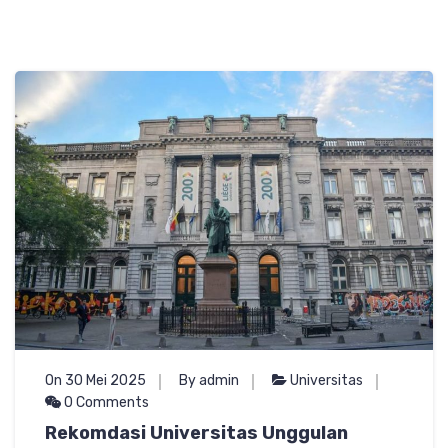
On 30 Mei 2025
By admin
Universitas
0 Comments
Rekomdasi Universitas Unggulan