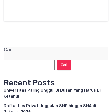
Cari
Cari
Recent Posts
Universitas Paling Unggul Di Busan Yang Harus Di
Ketahui
Daftar Les Privat Unggulan SMP hingga SMA di
Jakarta 2026