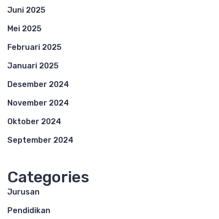
Juni 2025
Mei 2025
Februari 2025
Januari 2025
Desember 2024
November 2024
Oktober 2024
September 2024
Categories
Jurusan
Pendidikan