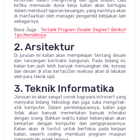
ketelitian dalam menghitung dan jgua disiplin. Lalu
ketika memasuki dunia kerja kalian akan bertugas
dalam membuat laporan keuangan, yang nantinya akan
di manfaatkan oleh manager, pengambil kebijakan lain
sebagai nya.
Baca Juga :
Tertarik Program Double Degree? Berikut
Tips Memilihnya
2. Arsitektur
Di jurusan ini kalian akan mempelajari tentang desain
dan rancangan kontruksi bangunan. Pada bidang ini,
kalian kan jauh lebih banyak menuangkan ide, konsep
dan desain di atas kertas.Dan realisasi akan di lakukan
oleh para teknik sipil.
3. Teknik Informatika
Jurusan ini akan sangat cocok bagi para introvert yang
menyukai bidang teknologi dan juga suka mengotak-
atik komputer. Dalam pembelajarannya, kalian juga
tidak akan banyak memerlukan banyak interaksi
dengan orang. Bahkan waktu kalian kebanyakan akan
berkaitan dengan komputer dan pengoprasiannya.
Kalian akan di tuntut untuk berfokus pada kerjaan
kalian, seperti coding, membuat program maupun
memperbaiki aspek lainnya.