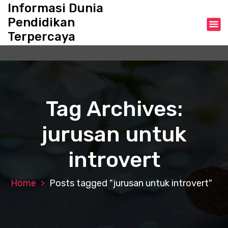
S
Informasi Dunia
k
Pendidikan
i
Terpercaya
p
t
o
c
o
n
Tag Archives:
t
e
jurusan untuk
n
t
introvert
Home
Posts tagged "jurusan untuk introvert"