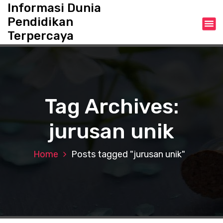
S
Informasi Dunia
k
Pendidikan
i
Terpercaya
p
t
o
c
o
n
Tag Archives:
t
e
jurusan unik
n
t
Home
Posts tagged "jurusan unik"