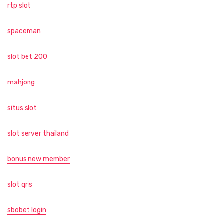
rtp slot
spaceman
slot bet 200
mahjong
situs slot
slot server thailand
bonus new member
slot qris
sbobet login