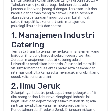
Daftar Jurusan Kuliah Unik dan Langka di Dunia 2025 –
Tahukah kamu jika di berbagai belahan dunia ada
jurusan kuliah yang jarang di dengar. terkesan unik dan
kamu tidak pernah mengira bahwa jurusan tersebut
akan ada di perguruan tiinggi. Jurusan kuliah tidak
selalu ilmu politik, ekonomi, bisnis, manajemen,
psikologi, ilmu politik dan sastra.
1. Manajemen Industri
Catering
Ternyata bisnis katering memerlukan manajemen yang
baik dan ilmu yang harus di pelajari secara teoritis.
Jurusan manajemen industri katering ada di
Universitas pendidikan Indonesia. Jurusan ini memiliki
visi untuk memperluas akses pariwisata nasional dan
internasional. Jika kamu suka memasak, mungkin kamu
cocok kuliah di jurusan ini.
2. Ilmu Jeruk
Selanjutnya, Industru jeruk dapat mempekerjakan 45
ribu orang setiap tahunnya. Mengingat industri ini
begitu luas dan dapat menghasilakn miliran dolar, ada
institusi pendidikan yang membuka jurusan Ilmu
Pengetahuan dan Produksi Jeruk. Di jurusan ini, kamu