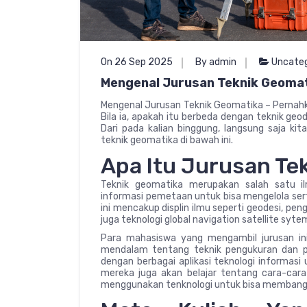
On 26 Sep 2025
By admin
Uncateg
Mengenal Jurusan Teknik Geomat
Mengenal Jurusan Teknik Geomatika – Pernahk
Bila ia, apakah itu berbeda dengan teknik ge
Dari pada kalian binggung, langsung saja k
teknik geomatika di bawah ini.
Apa Itu Jurusan Te
Teknik geomatika merupakan salah satu i
informasi pemetaan untuk bisa mengelola sert
ini mencakup displin ilmu seperti geodesi, pen
juga teknologi global navigation satellite syt
Para mahasiswa yang mengambil jurusan i
mendalam tentang teknik pengukuran dan p
dengan berbagai aplikasi teknologi informasi 
mereka juga akan belajar tentang cara-cara
menggunakan tenknologi untuk bisa membangun m