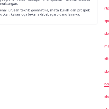
enerbangan.
rtp
enal jurusan teknik geomatika, mata kuliah dan prospek
utkan, kalian juga bekerja di bebagai bidang lainnya.
sp
sl
ma
sit
slo
bo
slo