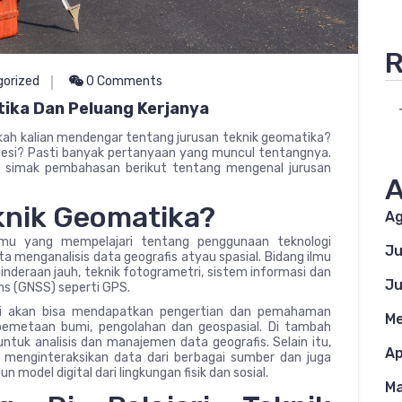
R
orized
0 Comments
ika Dan Peluang Kerjanya
ah kalian mendengar tentang jurusan teknik geomatika?
odesi? Pasti banyak pertanyaan yang muncul tentangnya.
ita simak pembahasan berikut tentang mengenal jurusan
A
knik Geomatika?
Ag
lmu yang mempelajari tentang penggunaan teknologi
Ju
a menganalisis data geografis atyau spasial. Bidang ilmu
ginderaan jauh, teknik fotogrametri, sistem informasi dan
Ju
ems (GNSS) seperti GPS.
ni akan bisa mendapatkan pengertian dan pemahaman
Me
emetaan bumi, pengolahan dan geospasial. Di tambah
untuk analisis dan manajemen data geografis. Selain itu,
Ap
 menginteraksikan data dari berbagai sumber dan juga
odel digital dari lingkungan fisik dan sosial.
Ma