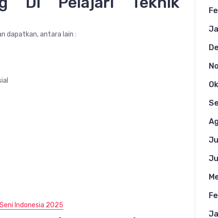
g Di Pelajari Teknik
Fe
Ja
 dapatkan, antara lain :
D
N
ial
Ok
S
Ag
Ju
Ju
Me
Fe
Seni Indonesia 2025
Ja