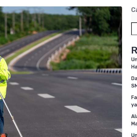
C
R
Un
Ha
Da
SM
Fa
ya
Al
M
Un