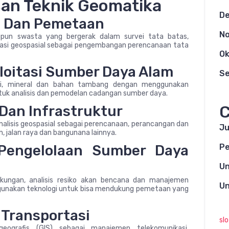
san Teknik Geomatika
D
an Dan Pemetaan
N
upun swasta yang bergerak dalam survei tata batas,
asi geospasial sebagai pengembangan perencanaan tata
Ok
ploitasi Sumber Daya Alam
S
ergi, mineral dan bahan tambang dengan menggunakan
tuk analisis dan pemodelan cadangan sumber daya.
C
 Dan Infrastruktur
lisis geospasial sebagai perencanaan, perancangan dan
Ju
n, jalan raya dan bangunana lainnya.
Pengelolaan Sumber Daya
Pe
Un
gkungan, analisis resiko akan bencana dan manajemen
Un
gunakan teknologi untuk bisa mendukung pemetaan yang
 Transportasi
sl
ografis (GIS) sebagai manajemen telekomunikasi,