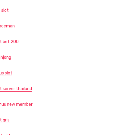
 slot
aceman
ot bet 200
hjong
us slot
t server thailand
nus new member
t qris