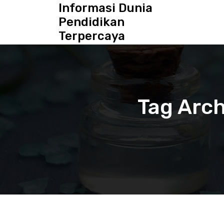
S
Informasi Dunia
k
Pendidikan
i
Terpercaya
p
t
o
c
o
n
Tag Arch
t
e
n
t