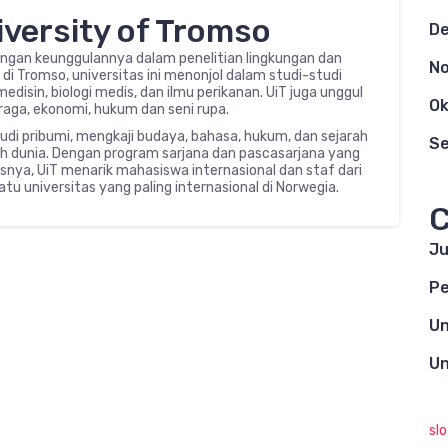
niversity of Tromso
D
dengan keunggulannya dalam penelitian lingkungan dan
N
an di Tromso, universitas ini menonjol dalam studi-studi
lemedisin, biologi medis, dan ilmu perikanan. UiT juga unggul
Ok
raga, ekonomi, hukum dan seni rupa.
tudi pribumi, mengkaji budaya, bahasa, hukum, dan sejarah
S
uruh dunia. Dengan program sarjana dan pascasarjana yang
asnya, UiT menarik mahasiswa internasional dan staf dari
tu universitas yang paling internasional di Norwegia.
C
Ju
Pe
Un
Un
sl