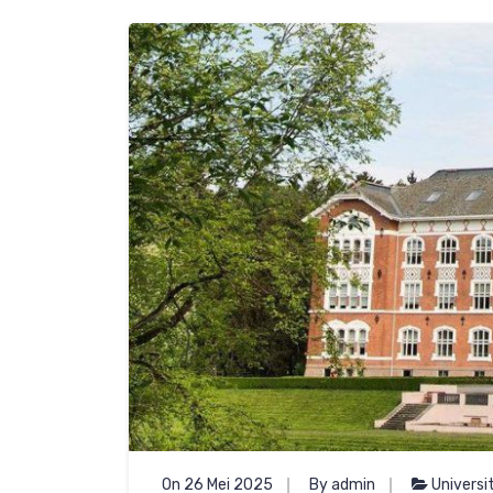
On 26 Mei 2025
By admin
Universi