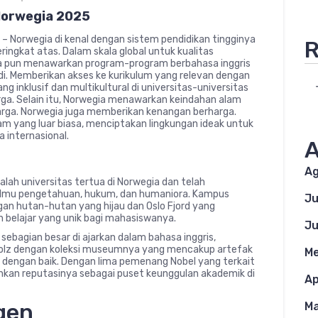
Norwegia 2025
 Norwegia di kenal dengan sistem pendidikan tingginya
R
ngkat atas. Dalam skala global untuk kualitas
gia pun menawarkan program-program berbahasa inggris
udi. Memberikan akses ke kurikulum yang relevan dengan
ng inklusif dan multikultural di universitas-universitas
a. Selain itu, Norwegia menawarkan keindahan alam
rga. Norwegia juga memberikan kenangan berharga.
am yang luar biasa, menciptakan lingkungan ideak untuk
 internasional.
A
Ag
adalah universitas tertua di Norwegia dan telah
. Ilmu pengetahuan, hukum, dan humaniora. Kampus
Ju
ngan hutan-hutan yang hijau dan Oslo Fjord yang
belajar yang unik bagi mahasiswanya.
Ju
sebagian besar di ajarkan dalam bahasa inggris,
stolz dengan koleksi museumnya yang mencakup artefak
Me
t dengan baik. Dengan lima pemenang Nobel yang terkait
ankan reputasinya sebagai puset keunggulan akademik di
Ap
rgen
Ma