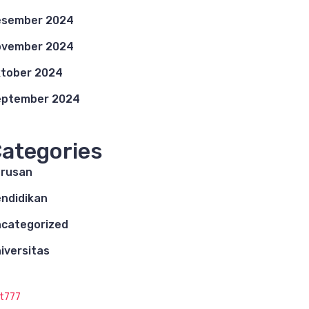
esember 2024
ovember 2024
tober 2024
eptember 2024
ategories
rusan
ndidikan
categorized
iversitas
ot777