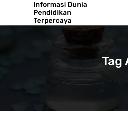
S
Informasi Dunia
k
Pendidikan
i
Terpercaya
p
t
o
c
o
n
Tag 
t
e
n
t