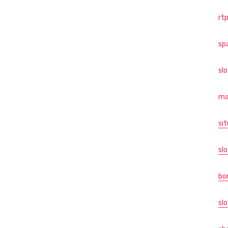
rtp
sp
sl
ma
sit
slo
bo
slo