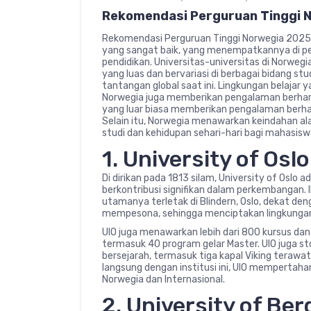
Rekomendasi Perguruan Tinggi 
Rekomendasi Perguruan Tinggi Norwegia 2025 –
yang sangat baik, yang menempatkannya di peri
pendidikan. Universitas-universitas di Norwe
yang luas dan bervariasi di berbagai bidang st
tantangan global saat ini. Lingkungan belajar ya
Norwegia juga memberikan pengalaman berharg
yang luar biasa memberikan pengalaman berha
Selain itu, Norwegia menawarkan keindahan al
studi dan kehidupan sehari-hari bagi mahasiswa
1. University of Oslo
Di dirikan pada 1813 silam, University of Oslo 
berkontribusi signifikan dalam perkembangan
utamanya terletak di Blindern, Oslo, dekat de
mempesona, sehingga menciptakan lingkungan 
UIO juga menawarkan lebih dari 800 kursus dan 
termasuk 40 program gelar Master. UIO juga 
bersejarah, termasuk tiga kapal Viking terawa
langsung dengan institusi ini, UIO mempertah
Norwegia dan Internasional.
2. University of Be