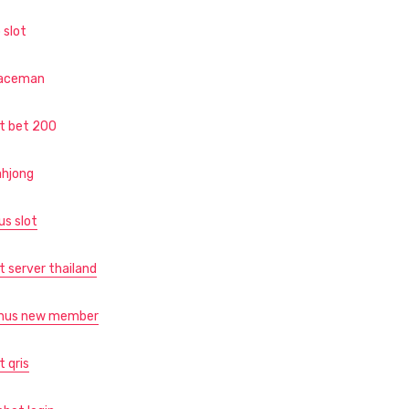
 slot
aceman
ot bet 200
hjong
us slot
t server thailand
nus new member
t qris