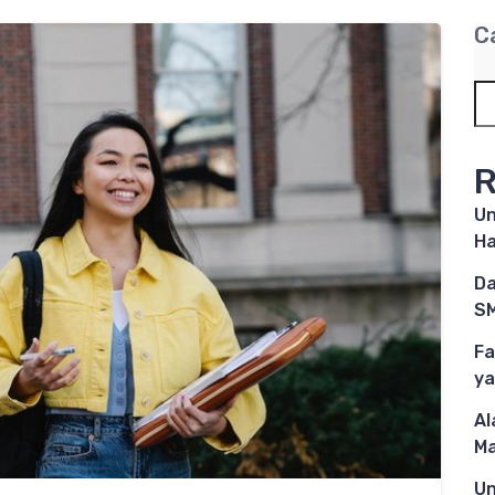
C
R
Un
Ha
Da
SM
Fa
ya
Al
M
Un