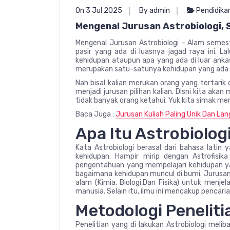
On 3 Jul 2025
By admin
Pendidika
Mengenal Jurusan Astrobiologi, 
Mengenal Jurusan Astrobiologi – Alam semesta
pasir yang ada di luasnya jagad raya ini. L
kehidupan ataupun apa yang ada di luar anka
merupakan satu-satunya kehidupan yang ada d
Nah bisal kalian merukan orang yang tertarik 
menjadi jurusan pilihan kalian. Disni kita akan
tidak banyak orang ketahui. Yuk kita simak meng
Baca Juga :
Jurusan Kuliah Paling Unik Dan Lang
Apa Itu Astrobiologi
Kata Astrobiologi berasal dari bahasa latin 
kehidupan. Hampir mirip dengan Astrofisika
pengentahuan yang mempelajari kehidupan y
bagaimana kehidupan muncul di bumi. Jurusan 
alam (Kimia, Biologi,Dan Fisika) untuk menje
manusia. Selain itu, ilmu ini mencakup pencari
Metodologi Peneliti
Penelitian yang di lakukan Astrobiologi meli