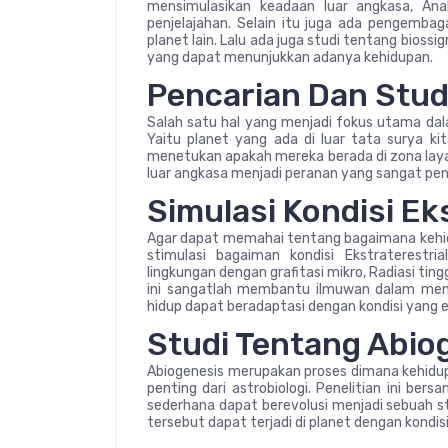
mensimulasikan keadaan luar angkasa, Ana
penjelajahan. Selain itu juga ada pengembag
planet lain. Lalu ada juga studi tentang bioss
yang dapat menunjukkan adanya kehidupan.
Pencarian Dan Stud
Salah satu hal yang menjadi fokus utama dala
Yaitu planet yang ada di luar tata surya ki
menetukan apakah mereka berada di zona layak 
luar angkasa menjadi peranan yang sangat pen
Simulasi Kondisi Ek
Agar dapat memahai tentang bagaimana kehidu
stimulasi bagaiman kondisi Ekstraterestri
lingkungan dengan grafitasi mikro, Radiasi ting
ini sangatlah membantu ilmuwan dalam me
hidup dapat beradaptasi dengan kondisi yang
Studi Tentang Abio
Abiogenesis merupakan proses dimana kehidup
penting dari astrobiologi. Penelitian ini be
sederhana dapat berevolusi menjadi sebuah s
tersebut dapat terjadi di planet dengan kondis