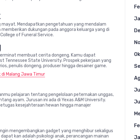
Fe
t
Ja
tang mayat. Mendapatkan pengetahuan yang mendalam
memberikan dukungan pada anggora keluarga yang di
D
 College of Funeral Service.
N
g
Ok
 berminat membuat cerita dongeng. Kamu dapat
st Tennessee State University. Prospek pekerjaan yang
arios, penulis dongeng, produser hingga desainer game.
S
k di Malang Jawa Timur
Ag
Ju
anmu pelajaran tentang pengelolaan peternakan unggas,
entang ayam. Jurusan ini ada di Yexas A&M University.
Ju
 petugas kesejahteraan hewan hingga manajer
Me
Fe
 ingin mengembangkan gadget yang menghibur sekaligus
 dapat kan adalah psikologi anak, perancangan mainan
Ja