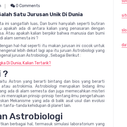
sb
n
0 Comments
Salah Satu Jurusan Unik Di Dunia
sit
 ini sangatlah luas, Dan bumi hanyalah seperti butiran
alu apakah ada di antara kalian yang penasaran dengan
sl
sa. Atau apakah kalian berpikir bahwa manusia dan bumi
i alam semesta ini ?
da
dengan hal-hal seperti itu makan jurusan ini cocok untuk
 mengenal lebih dekat lagi apa itu juruan Astrobiologi yang
enal jurusan Astrobiologi , Sebagai Berikut :
ka Di Dunia, Kalian Tertarik?
 ?
yaitu Astron yang berarti bintang dan bios yang berarti
 atau astrokimia. Astrobiologi merupakan bidang ilmu
ang ada di alam semesta dan juga memecahkan misteri
ini menrapkan prinsip-prinsip tentang ilmu pengetahuan
laskan Mekanisme yang ada di balik asal usul dan evolusi
an tanfa-tanda kehidupan di planet lain.
an Astrobiologi
batkan berbagai hal, termasuk simulasi laboratorium yang