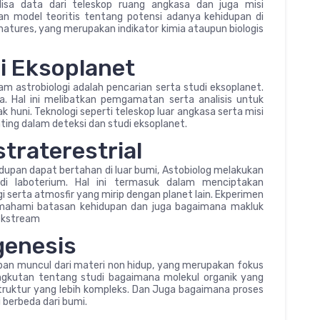
lisa data dari teleskop ruang angkasa dan juga misi
an model teoritis tentang potensi adanya kehidupan di
ignatures, yang merupakan indikator kimia ataupun biologis
i Eksoplanet
m astrobiologi adalah pencarian serta studi eksoplanet.
ta. Hal ini melibatkan pemgamatan serta analisis untuk
huni. Teknologi seperti teleskop luar angkasa serta misi
ting dalam deteksi dan studi eksoplanet.
straterestrial
pan dapat bertahan di luar bumi, Astobiolog melakukan
aldi laboterium. Hal ini termasuk dalam menciptakan
gi serta atmosfir yang mirip dengan planet lain. Ekperimen
mahami batasan kehidupan dan juga bagaimana makluk
 ekstream
genesis
an muncul dari materi non hidup, yang merupakan fokus
rsangkutan tentang studi bagaimana molekul organik yang
truktur yang lebih kompleks. Dan Juga bagaimana proses
i berbeda dari bumi.