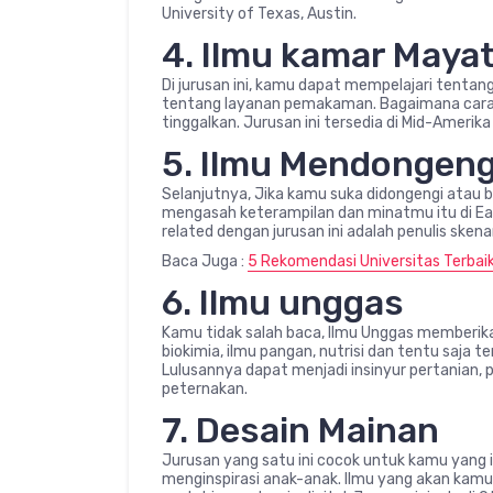
University of Texas, Austin.
4. Ilmu kamar Maya
Di jurusan ini, kamu dapat mempelajari ten
tentang layanan pemakaman. Bagaimana cara 
tinggalkan. Jurusan ini tersedia di Mid-Amerika
5. Ilmu Mendongen
Selanjutnya, Jika kamu suka didongengi atau
mengasah keterampilan dan minatmu itu di Ea
related dengan jurusan ini adalah penulis sken
Baca Juga :
5 Rekomendasi Universitas Terbai
6. Ilmu unggas
Kamu tidak salah baca, Ilmu Unggas memberik
biokimia, ilmu pangan, nutrisi dan tentu saja t
Lulusannya dapat menjadi insinyur pertanian,
peternakan.
7. Desain Mainan
Jurusan yang satu ini cocok untuk kamu yang
menginspirasi anak-anak. Ilmu yang akan kamu