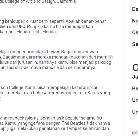
tis College of Art and Design, California.
D
N
 kehidupan di luar bemi seperti. Apakah benar-benar
a alien dan UFO. Mungkin kamu bisa mendapatkan
kampus Florida Tech, Florida.
Ok
S
elajar mengenai perilaku hewan Bagaimana hewan
nya. Bagaimana cara mereka mencari makanan dan memilih
ulus dari jurusan in, nantinya kamu bisa menjadi psikolog
C
rganisasi sumber daya manusia dan semacamnya.
Ju
merson College. Kamu bisa mempelajari keterampilan
Pe
edi mereka atau bahasa kerennya open mic. Kamu yang
n.
Un
Un
 yang mengeksplorasi peran musik populer selama 50
les. Kamu yang ngefans dengan The Beatles tidak hanya
 tapi juga melakukan perjalanan ke tempat kelahiran dan
sl