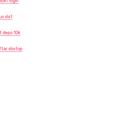
obet login
us slot
ot depo 10k
ftar sbotop