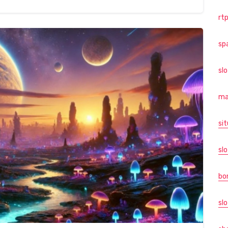
rtp
sp
sl
ma
sit
slo
bo
slo