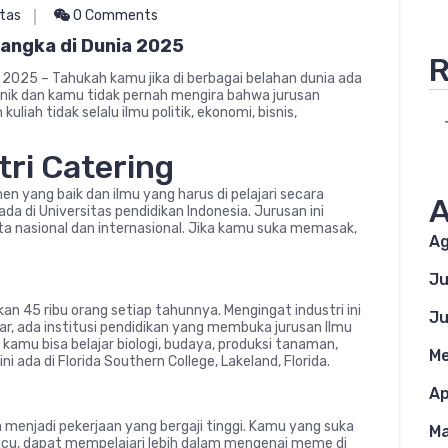
itas
0 Comments
Langka di Dunia 2025
R
a 2025 – Tahukah kamu jika di berbagai belahan dunia ada
 unik dan kamu tidak pernah mengira bahwa jurusan
uliah tidak selalu ilmu politik, ekonomi, bisnis,
ri Catering
 yang baik dan ilmu yang harus di pelajari secara
A
da di Universitas pendidikan Indonesia. Jurusan ini
ta nasional dan internasional. Jika kamu suka memasak,
Ag
Ju
an 45 ribu orang setiap tahunnya. Mengingat industri ini
Ju
ar, ada institusi pendidikan yang membuka jurusan Ilmu
 kamu bisa belajar biologi, budaya, produksi tanaman,
Me
ni ada di Florida Southern College, Lakeland, Florida.
Ap
menjadi pekerjaan yang bergaji tinggi. Kamu yang suka
Ma
ucu, dapat mempelajari lebih dalam mengenai meme di