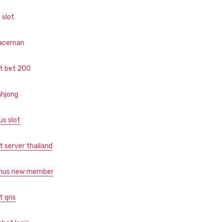
 slot
aceman
ot bet 200
hjong
us slot
t server thailand
nus new member
t qris