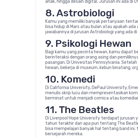
anak, hingga desain digital. Jurusan ini ada di O
8. Astrobiologi
Kamu yang memiliki banyak pertanyaan tentang
bisa hidup di Mars atau bulan atau apakah ad
jawabannya di jurusan Astrobiologi yang ada di 
9. Psikologi Hewan
Bagi kamu yang pecinta hewan, kamu dapat b
berinteraksi dengan orang asing dan pemilik
pasangan. Di Univesitas Pennsylvania. Setelah l
hewan, bekerja di museum, kebun binatang, o
10. Komedi
Di California University, DePaul University, E
menulis skrip lucu dan mempresentasikan kom
berminat untuk menjadi comica atau komedia
11. The Beatles
Di Liverpool Hope University terdapat jurusan
tahun terakhir dan apa pun tentang The Beat
bisa mempelajari banyak hal tentang band ini.
bersejarah mereka.