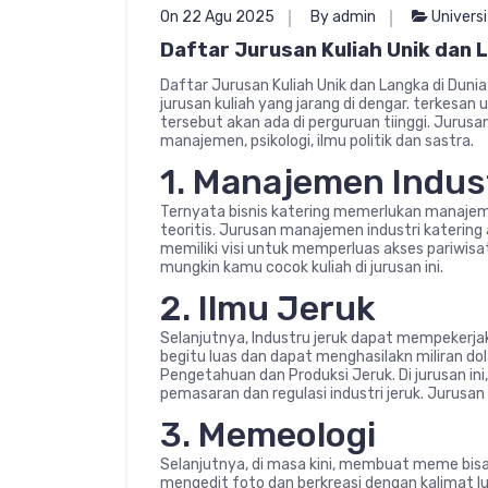
On 22 Agu 2025
By admin
Univers
Daftar Jurusan Kuliah Unik dan 
Daftar Jurusan Kuliah Unik dan Langka di Duni
jurusan kuliah yang jarang di dengar. terkesan
tersebut akan ada di perguruan tiinggi. Jurusan k
manajemen, psikologi, ilmu politik dan sastra.
1. Manajemen Indust
Ternyata bisnis katering memerlukan manajemen
teoritis. Jurusan manajemen industri katering a
memiliki visi untuk memperluas akses pariwisa
mungkin kamu cocok kuliah di jurusan ini.
2. Ilmu Jeruk
Selanjutnya, Industru jeruk dapat mempekerjak
begitu luas dan dapat menghasilakn miliran dol
Pengetahuan dan Produksi Jeruk. Di jurusan ini,
pemasaran dan regulasi industri jeruk. Jurusan i
3. Memeologi
Selanjutnya, di masa kini, membuat meme bisa 
mengedit foto dan berkreasi dengan kalimat l