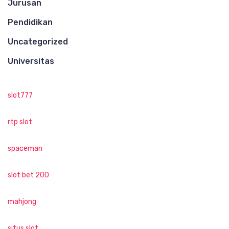
Jurusan
Pendidikan
Uncategorized
Universitas
slot777
rtp slot
spaceman
slot bet 200
mahjong
situs slot