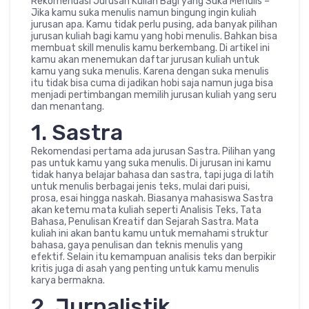
Rekomendasi Jurusan Kuliah Bagi yang Suka Menulis –
Jika kamu suka menulis namun bingung ingin kuliah
jurusan apa. Kamu tidak perlu pusing, ada banyak pilihan
jurusan kuliah bagi kamu yang hobi menulis. Bahkan bisa
membuat skill menulis kamu berkembang. Di artikel ini
kamu akan menemukan daftar jurusan kuliah untuk
kamu yang suka menulis. Karena dengan suka menulis
itu tidak bisa cuma di jadikan hobi saja namun juga bisa
menjadi pertimbangan memilih jurusan kuliah yang seru
dan menantang.
1. Sastra
Rekomendasi pertama ada jurusan Sastra. Pilihan yang
pas untuk kamu yang suka menulis. Di jurusan ini kamu
tidak hanya belajar bahasa dan sastra, tapi juga di latih
untuk menulis berbagai jenis teks, mulai dari puisi,
prosa, esai hingga naskah. Biasanya mahasiswa Sastra
akan ketemu mata kuliah seperti Analisis Teks, Tata
Bahasa, Penulisan Kreatif dan Sejarah Sastra. Mata
kuliah ini akan bantu kamu untuk memahami struktur
bahasa, gaya penulisan dan teknis menulis yang
efektif. Selain itu kemampuan analisis teks dan berpikir
kritis juga di asah yang penting untuk kamu menulis
karya bermakna.
2. Jurnalistik