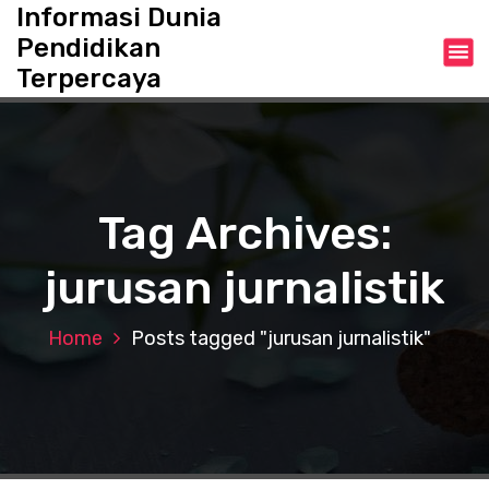
S
Informasi Dunia
k
Pendidikan
i
Terpercaya
p
t
o
c
o
n
Tag Archives:
t
e
jurusan jurnalistik
n
t
Home
Posts tagged "jurusan jurnalistik"