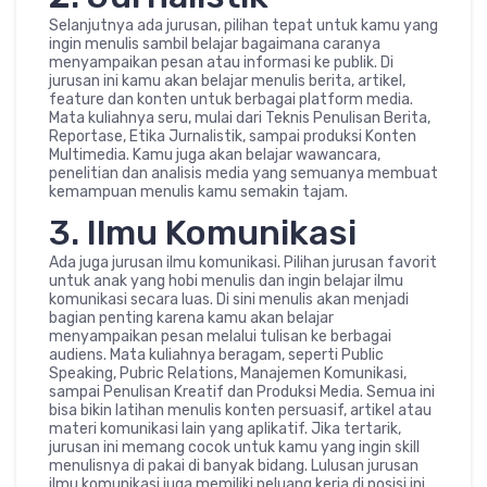
Selanjutnya ada jurusan, pilihan tepat untuk kamu yang
ingin menulis sambil belajar bagaimana caranya
menyampaikan pesan atau informasi ke publik. Di
jurusan ini kamu akan belajar menulis berita, artikel,
feature dan konten untuk berbagai platform media.
Mata kuliahnya seru, mulai dari Teknis Penulisan Berita,
Reportase, Etika Jurnalistik, sampai produksi Konten
Multimedia. Kamu juga akan belajar wawancara,
penelitian dan analisis media yang semuanya membuat
kemampuan menulis kamu semakin tajam.
3. Ilmu Komunikasi
Ada juga jurusan ilmu komunikasi. Pilihan jurusan favorit
untuk anak yang hobi menulis dan ingin belajar ilmu
komunikasi secara luas. Di sini menulis akan menjadi
bagian penting karena kamu akan belajar
menyampaikan pesan melalui tulisan ke berbagai
audiens. Mata kuliahnya beragam, seperti Public
Speaking, Pubric Relations, Manajemen Komunikasi,
sampai Penulisan Kreatif dan Produksi Media. Semua ini
bisa bikin latihan menulis konten persuasif, artikel atau
materi komunikasi lain yang aplikatif. Jika tertarik,
jurusan ini memang cocok untuk kamu yang ingin skill
menulisnya di pakai di banyak bidang. Lulusan jurusan
ilmu komunikasi juga memiliki peluang kerja di posisi ini.