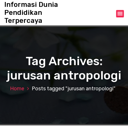
S
Informasi Dunia
k
Pendidikan
i
Terpercaya
p
t
o
c
o
n
Tag Archives:
t
e
jurusan antropologi
n
t
Home
Posts tagged "jurusan antropologi"