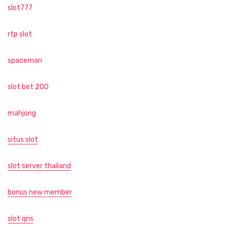
slot777
rtp slot
spaceman
slot bet 200
mahjong
situs slot
slot server thailand
bonus new member
slot qris