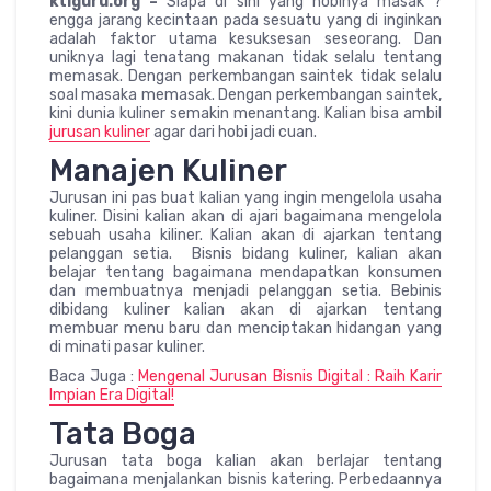
ktiguru.org –
Siapa di sini yang hobinya masak ?
engga jarang kecintaan pada sesuatu yang di inginkan
adalah faktor utama kesuksesan seseorang. Dan
uniknya lagi tenatang makanan tidak selalu tentang
memasak. Dengan perkembangan saintek tidak selalu
soal masaka memasak. Dengan perkembangan saintek,
kini dunia kuliner semakin menantang. Kalian bisa ambil
jurusan kuliner
agar dari hobi jadi cuan.
Manajen Kuliner
Jurusan ini pas buat kalian yang ingin mengelola usaha
kuliner. Disini kalian akan di ajari bagaimana mengelola
sebuah usaha kiliner. Kalian akan di ajarkan tentang
pelanggan setia. Bisnis bidang kuliner, kalian akan
belajar tentang bagaimana mendapatkan konsumen
dan membuatnya menjadi pelanggan setia. Bebinis
dibidang kuliner kalian akan di ajarkan tentang
membuar menu baru dan menciptakan hidangan yang
di minati pasar kuliner.
Baca Juga :
Mengenal Jurusan Bisnis Digital : Raih Karir
Impian Era Digital!
Tata Boga
Jurusan tata boga kalian akan berlajar tentang
bagaimana menjalankan bisnis katering. Perbedaannya