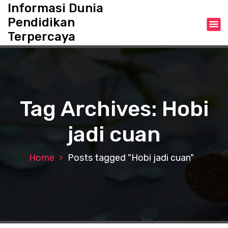
S
Informasi Dunia
k
Pendidikan
i
Terpercaya
p
t
o
c
o
n
Tag Archives: Hobi
t
e
jadi cuan
n
t
Home
Posts tagged "Hobi jadi cuan"