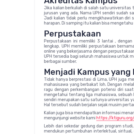
Akreditas Kampus
Jika kalian berkuliah di salah satu universitas
jurusan yang ada. Nama UPH sendiri sudah sa
Jadi kalian tidak perlu mengkhawatirkan diri s
harapan. Di samping itu kalian bisa mengetahu 
Perpustakaan
Perpustakaan ini memiliki 3 lantai , denga
lengkap. UPH memiliki perpustakaan bernam
online yang bekerjasama dengan perpustakaan 
UPH tersedia bagi seluruh mahasiswa untuk m
berbagai sumber.
Menjadi Kampus yang 
Tidak hanya berprestasi di Lima, UPH juga me
mahasisawa yang berbakat loh. Dengan melalui
ragu dengan perkembangan potensi diri saat b
mengetahui tentang liga mahasiswa, sebuah ko
sendiri merupakan satu satunya universitas y
Hal tersebut sudah berjalan sejak musim perta
Kalian juga bisa mendapatkan informasi menari
mengunjungi website kami
https://ktiguru.org
Lebih dari sekedar gedung dan program stu
mendukun pertumbuhan interlektual, siritual,