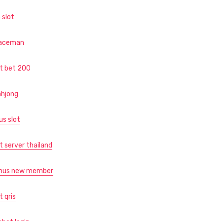
 slot
aceman
ot bet 200
hjong
us slot
t server thailand
nus new member
t qris