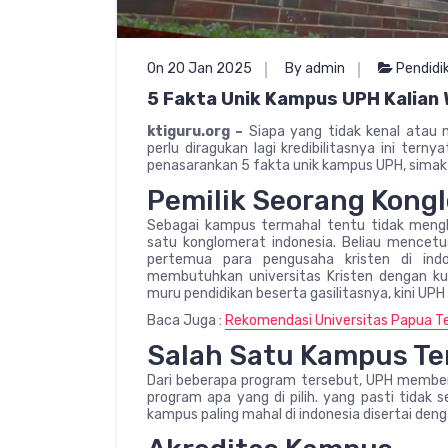
On 20 Jan 2025
By admin
Pendidi
5 Fakta Unik Kampus UPH Kalian 
ktiguru.org –
Siapa yang tidak kenal atau
perlu diragukan lagi kredibilitasnya ini terny
penasarankan 5 fakta unik kampus UPH, simak 
Pemilik Seorang Kong
Sebagai kampus termahal tentu tidak menghera
satu konglomerat indonesia. Beliau mencetus
pertemua para pengusaha kristen di ind
membutuhkan universitas Kristen dengan ku
muru pendidikan beserta gasilitasnya, kini UPH 
Baca Juga :
Rekomendasi Universitas Papua Ter
Salah Satu Kampus T
Dari beberapa program tersebut, UPH member
program apa yang di pilih. yang pasti tidak 
kampus paling mahal di indonesia disertai deng