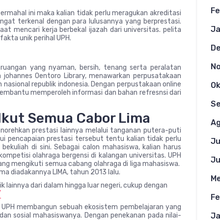
Fe
 termahal ini maka kalian tidak perlu meragukan akreditasi
ngat terkenal dengan para lulusannya yang berprestasi.
Ja
aat mencari kerja berbekal ijazah dari universitas. pelita
fakta unik perihal UPH.
D
N
n ruangan yang nyaman, bersih, tenang serta peralatan
a johannes Oentoro Library, menawarkan perpusatakaan
nasional republik indonesia. Dengan perpustakaan online
Ok
embantu memperoleh informasi dan bahan refresnsi dari
S
Ikut Semua Cabor Lima
Ag
norehkan prestasi lainnya melalui tanganan putera-puti
 pencapaian prestasi tersebut tentu kalian tidak perlu
Ju
ekuliah di sini. Sebagai calon mahasiswa, kalian harus
mpetisi olahraga bergensi di kalangan universitas. UPH
Ju
ang mengikuti semua cabang olahraga di liga mahasiswa.
ma diadakannya LIMA, tahun 2013 lalu.
Me
k lainnya dari dalam hingga luar negeri, cukup dengan
/
Fe
di, UPH membangun sebuah ekosistem pembelajaran yang
Ja
 dan sosial mahasiswanya. Dengan penekanan pada nilai-