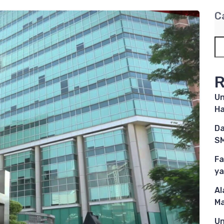
C
R
Un
Ha
Da
SM
Fa
ya
Al
M
Un