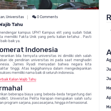
R
kan
,
Universitas
0 Comments
Wajib Tahu
 mendengar kampus UPH? Kampus elit yang sudah tidak
ata memiliki Fakta Unik yang perlu kalian ketahui . Pasti
baik-baik ya.
lomerat Indonesia
A
nkan bila ternyata universitas ini dimiliki oleh salah
Ag
kan ide pendirian universitas ini pada saat menghadiri
onesia. James Ryadi menyadari bahwa negara kita
alitar tinggi. Atas kegigihannya dalam mengedepankan
Ju
sukses memiliki nama baik di seluruh indonesia.
Ju
baik Kalian Wajib Tahu
ermahal
Me
ikan beberapa biaya yang bebeda-beda tergantung dari
Ap
sedikit. Universitas Pelita Harapan merupakan salah satu
an program sarjana, pascasarjana, hingga internasional.
Ma