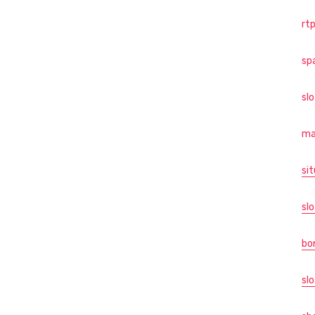
rtp
sp
sl
ma
sit
slo
bo
slo