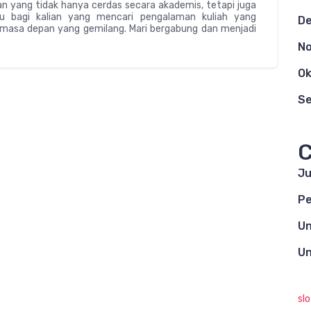
san yang tidak hanya cerdas secara akademis, tetapi juga
itu bagi kalian yang mencari pengalaman kuliah yang
D
 masa depan yang gemilang. Mari bergabung dan menjadi
N
Ok
S
C
Ju
Pe
Un
Un
sl