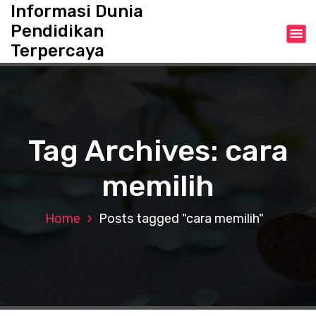
S
Informasi Dunia
k
Pendidikan
i
Terpercaya
p
t
o
c
o
n
Tag Archives: cara
t
e
memilih
n
t
Home
Posts tagged "cara memilih"