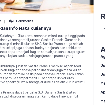
R
n
0 Comments
dan Info Mata Kuliahnya
 Kuliahnya – Jika kamu menaruh minat cukup tinggi pada
alahnya mengambil jurusan Sastra Prancis. Jurusan ini
cukup di minati lulusan SMA. Sastra Prancis juga adalah
A
tra tetapi juga bahasa, budaya, sejarah dan kehidupan
rancis dapat menjadi bagian sebuah jurusan atau program
anya kajian sastra. Ada juga jurusan prancis yang
Ag
Ju
umumnya, jurusan Sastra Prancis memiliki aspek teori
arkan tingkat bahasa paling dasar dan juga mata kuliah
kamu tidak memiliki basic pada bahasa Prancis. Kamu akan
Ju
kat pemula sampai mahir. Di beberapa universitas,
ive speaker) untuk mengajar di kelas dalam kurun waktu
Me
Ap
a Prancis dapat bergelar S.S (Sarjana Sastra) atau
n studi di program magister, kamu dapat mengambil
Ma