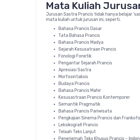
Mata Kuliah Jurusa
Jurusan Sastra Prancis tidak hanya belajar ‘s
mata kuliah untuk jurusan ini, seperti.
Bahasa Prancis Dasar
Tata Bahasa Prancis
Bahasa Prancis Madya
Sejarah Kesusatraan Prancis
Fonologi Fonetik
Pengantar Sejarah Prancis
Apresiasi Sastra
Morfosintaksis
Budaya Prancis
Bahasa Prancis Mahir
Kesusastraan Prancis Kontemporer
Semantik Pragmatik
Bahasa Prancis Pariwisata
Pengkajian Sinema Prancis dan Frankof
Leksikografi Prancis
Telaah Teks Lanjut
Penerjemah Teks Khusus Prancis – Indon