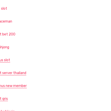
 slot
aceman
ot bet 200
hjong
us slot
t server thailand
nus new member
t qris