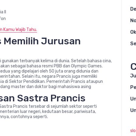
D
a II
fon
N
uan Kamu Wajib Tahu.
Ok
 Memilih Jurusan
S
 gunakan terbanyak kelima di dunia. Setelah bahasa cina,
C
 gunakan sebagai bahasa resmi PBB dan Olympic Games.
dua yang dipelajari oleh 50 juta orang didunia dan
Ju
intahan. Selain itu, negara Prancis juga memiliki
ia di Sektor Pendidikan. Pemerintah Prancis ataupun
dang master dan doktor bagi mahasiswa asing
Pe
san Sastra Prancis
Un
Sastra Prancis tersebar di sejumlah sektor seperti
Un
enterian luar negeri, kedutaan besar, pariwisata,
nnya, contohnya seperti.
sl