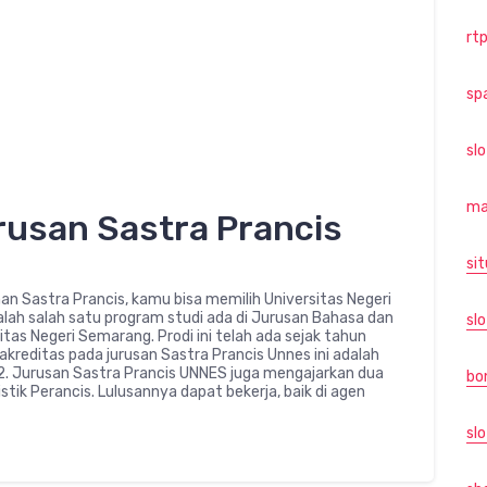
rtp
sp
sl
ma
usan Sastra Prancis
sit
han Sastra Prancis, kamu bisa memilih Universitas Negeri
ah salah satu program studi ada di Jurusan Bahasa dan
slo
tas Negeri Semarang. Prodi ini telah ada sejak tahun
kreditas pada jurusan Sastra Prancis Unnes ini adalah
. Jurusan Sastra Prancis UNNES juga mengajarkan dua
bo
tik Perancis. Lulusannya dapat bekerja, baik di agen
slo