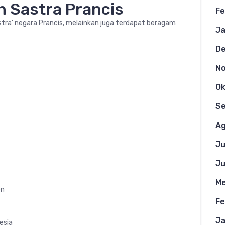
n Sastra Prancis
Fe
astra’ negara Prancis, melainkan juga terdapat beragam
Ja
D
N
Ok
S
Ag
Ju
Ju
Me
on
Fe
Ja
esia