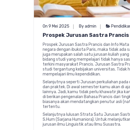
On 9 Mei 2025
By admin
Pendidika
Prospek Jurusan Sastra Prancis 
Prospek Jurusan Sastra Prancis dan Info Mata
negara dengan ibukota Paris, maka tidak ada s
juga merupakan salah satu jurusan kuliah yang 
bidang studi yang mempelajari tidak hanya sas
terkini masyarakat Prancis. Jurusan Sastra P
studi tergantung kebijakan universitas. Tidak h
mempelajari ilmu kependidikan.
Selanjutnya seperti Jurusan perkuliahan pada 
dan praktek. Di awal semester kamu akan di aj
lainnya. Jadi, kamu tidak perlu khawatir jika 
di berikan pengenalan Bahasa Prancis dari ting
biasanya akan mendatangkan penutur asli (nat
tertentu.
Selanjutnya lulusan Strata Satu Jurusan Sastr
S.Hum (Sarjana Humaniora). Untuk melanjutka
jurusan ilmu Linguistik atau Ilmu Susastra.