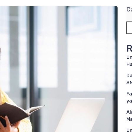
C
R
Un
Ha
Da
SM
Fa
ya
Al
M
Un