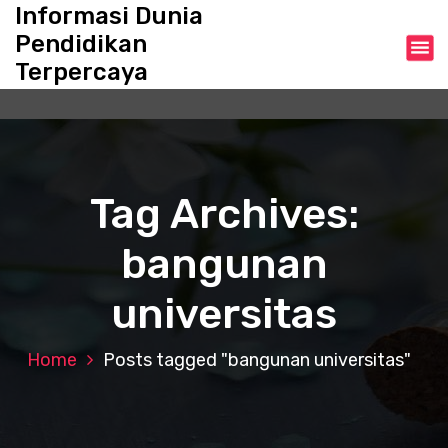
S
Informasi Dunia
k
Pendidikan
i
Terpercaya
p
t
o
c
o
n
Tag Archives:
t
e
bangunan
n
t
universitas
Home
Posts tagged "bangunan universitas"