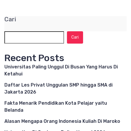
Cari
Cari
Recent Posts
Universitas Paling Unggul Di Busan Yang Harus Di
Ketahui
Daftar Les Privat Unggulan SMP hingga SMA di
Jakarta 2026
Fakta Menarik Pendidikan Kota Pelajar yaitu
Belanda
Alasan Mengapa Orang Indonesia Kuliah Di Maroko