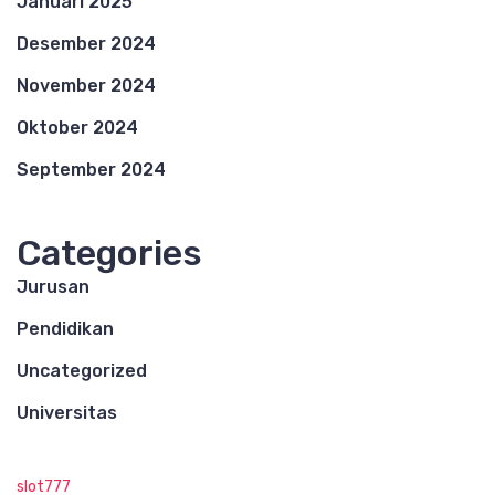
Januari 2025
Desember 2024
November 2024
Oktober 2024
September 2024
Categories
Jurusan
Pendidikan
Uncategorized
Universitas
slot777