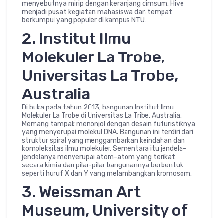
menyebutnya mirip dengan keranjang dimsum. Hive
menjadi pusat kegiatan mahasiswa dan tempat
berkumpul yang populer di kampus NTU.
2. Institut Ilmu
Molekuler La Trobe,
Universitas La Trobe,
Australia
Di buka pada tahun 2013, bangunan Institut Ilmu
Molekuler La Trobe di Universitas La Tribe, Australia.
Memang tampak menonjol dengan desain futuristiknya
yang menyerupai molekul DNA. Bangunan ini terdiri dari
struktur spiral yang menggambarkan keindahan dan
kompleksitas ilmu molekuler. Sementara itu jendela-
jendelanya menyerupai atom-atom yang terikat
secara kimia dan pilar-pilar bangunannya berbentuk
seperti huruf X dan Y yang melambangkan kromosom.
3. Weissman Art
Museum, University of