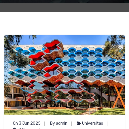
On 3 Jun 2025
By admin
Universitas