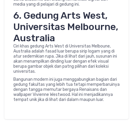
media yang di pelajari di gedung ini.
6. Gedung Arts West,
Universitas Melbourne,
Australia
Ciri khas gedung Arts West di Universitas Melboune,
Australia adalah fasad luar berupa sirip logam yang di
atur sedemikian rupa. Jika di lihat dari jauh, susunan ini
akan menampilkan dinding luar dengan efek visual
berupa gambar objek dan patng pilihan dari koleksi
universitas.
Bangunan modern ini juga menggabungkan bagian dari
gedung fakultas yang lebih tua tetapi memperbaruinya
dengan tangga memutar bergaya Renaisans dan
wallpaper Vivienne Westwood. Hal ini menjadikannya
tempat unik jika di lihat dari dalam maupun luar.