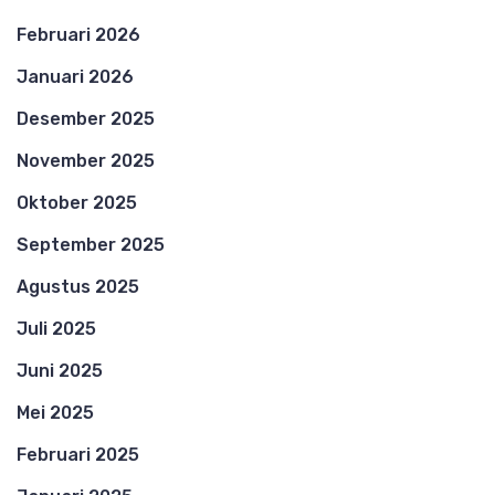
Februari 2026
Januari 2026
Desember 2025
November 2025
Oktober 2025
September 2025
Agustus 2025
Juli 2025
Juni 2025
Mei 2025
Februari 2025